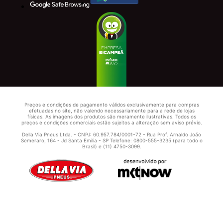
Preços e condições de pagamento válidos exclusivamente para compras
efetuadas no site, não valendo necessariamente para a rede de lojas
físicas. As imagens dos produtos são meramente ilustrativas. Todos os
preços e condições comerciais estão sujeitos a alteração sem aviso prévio.
Della Via Pneus Ltda. - CNPJ: 60.957.784/0001-72 - Rua Prof. Arnaldo João
Semeraro, 164 - Jd Santa Emilia - SP Telefone: 0800-555-3235 (para todo o
Brasil) e (11) 4750-3099.