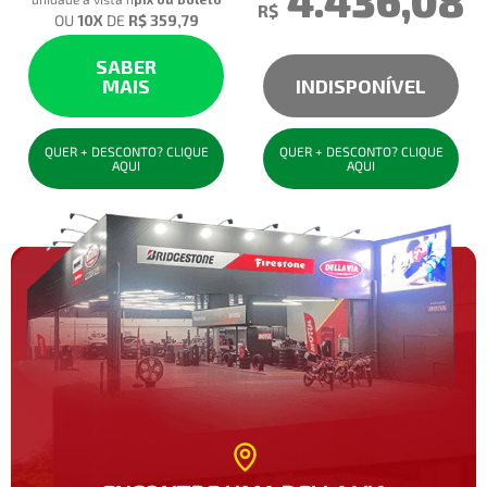
4.436,08
R$
OU
10
X
DE
R$ 359,79
SABER
MAIS
INDISPONÍVEL
QUER + DESCONTO? CLIQUE
QUER + DESCONTO? CLIQUE
AQUI
AQUI