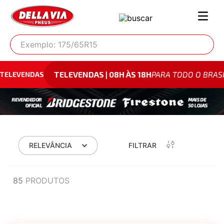
Exemplo: 175/65R15
TELEVENDAS | 08H ÀS 18H
PARA TODO O BRASIL
0
VENDAS
RELEVÂNCIA
FILTRAR
85
PRODUTOS