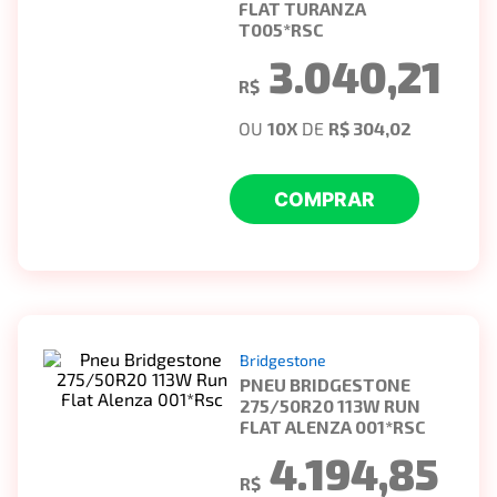
FLAT TURANZA
T005*RSC
3.040,21
R$
OU
10
X
DE
R$ 304,02
COMPRAR
Bridgestone
PNEU BRIDGESTONE
275/50R20 113W RUN
FLAT ALENZA 001*RSC
4.194,85
R$