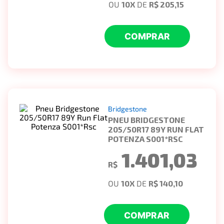
OU
10
X
DE
R$ 205,15
COMPRAR
Bridgestone
PNEU BRIDGESTONE
205/50R17 89Y RUN FLAT
POTENZA S001*RSC
1.401,03
R$
OU
10
X
DE
R$ 140,10
COMPRAR