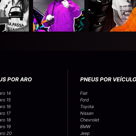
US POR ARO
PNEUS POR VEÍCUL
aro 14
Fiat
aro 15
Ford
aro 16
Toyota
aro 17
Nissan
aro 18
Chevrolet
aro 19
BMW
aro 20
Jeep