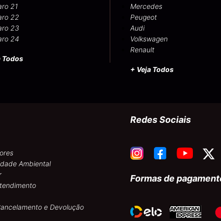
aro 21
Mercedes
aro 22
Peugeot
aro 23
Audi
aro 24
Volkswagen
Renault
a Todos
+ Veja Todos
Redes Sociais
ores
idade Ambiental
r
Formas de pagament
atendimento
 Cancelamento e Devolução