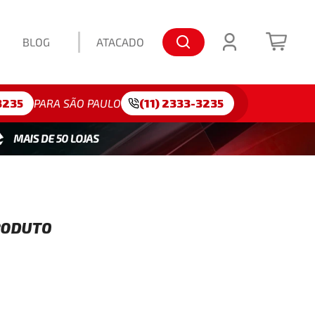
BLOG
ATACADO
lo: 175/65R15
3235
PARA SÃO PAULO
(11) 2333-3235