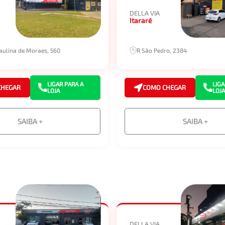
DELLA VIA
Itararé
aulina de Moraes, 560
R São Pedro, 2384
LIGAR PARA A
LIGA
CHEGAR
COMO CHEGAR
LOJA
LOJA
SAIBA +
SAIBA +
DELLA VIA