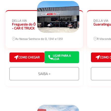
DELLA VIA
DELLA VIA
Freguesia do Ó
Guaratingu
- CAR E TRUCK
Av Nossa Senhora do O, 1341 e 1351
R Viscond
LIGAR PARA A
COMO CHEGAR
COMO 
LOJA
SAIBA +