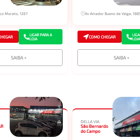
sco Morato, 1267
Av Amador Bueno da Veiga, 188
LIGAR PARA A
LIGA
CHEGAR
COMO CHEGAR
LOJA
LOJA
SAIBA +
SAIBA +
DELLA VIA
AR
São Bernardo
do Campo