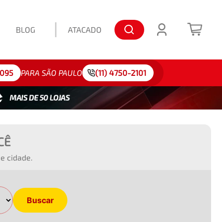
BLOG
ATACADO
lo: 175/65R15
4095
PARA SÃO PAULO
(11) 4750-2101
CÊ
e cidade.
Buscar