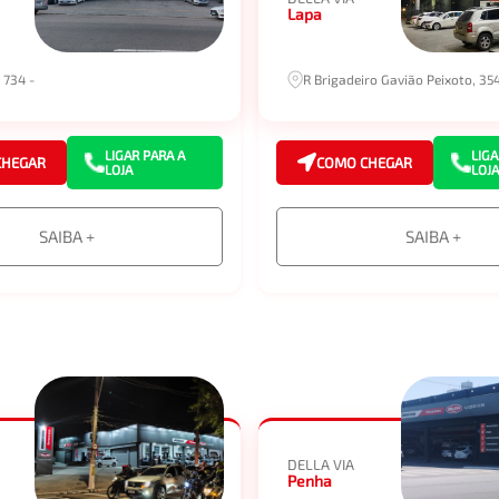
Lapa
 734 -
R Brigadeiro Gavião Peixoto, 35
LIGAR PARA A
LIGA
CHEGAR
COMO CHEGAR
LOJA
LOJA
SAIBA +
SAIBA +
DELLA VIA
Penha