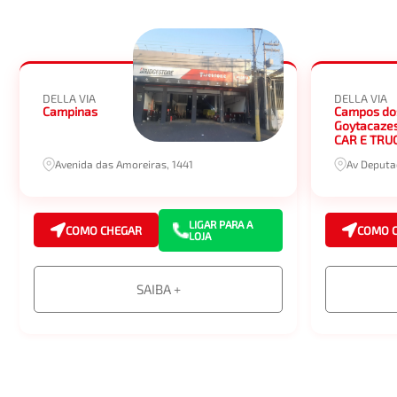
DELLA VIA
DELLA VIA
Campinas
Campos do
Goytacazes
CAR E TRU
Avenida das Amoreiras, 1441
Av Deputad
LIGAR PARA A
COMO CHEGAR
COMO 
LOJA
SAIBA +