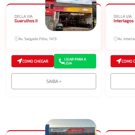
DELLA VIA
DELLA VIA
Guarulhos II
Interlagos
Av. Salgado Filho, 1473
Av. Interl
LIGAR PARA A
COMO CHEGAR
COMO 
LOJA
SAIBA +