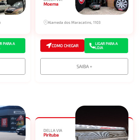
Moema
4
Alameda dos Maracatins, 1103
R PARA A
LIGAR PARA A
COMO CHEGAR
LOJA
SAIBA +
DELLA VIA
Pirituba