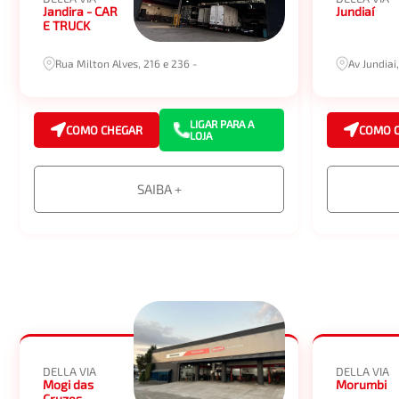
Jandira - CAR
Jundiaí
E TRUCK
Rua Milton Alves, 216 e 236 -
Av Jundiai,
LIGAR PARA A
COMO CHEGAR
COMO 
LOJA
SAIBA +
DELLA VIA
DELLA VIA
Mogi das
Morumbi
Cruzes