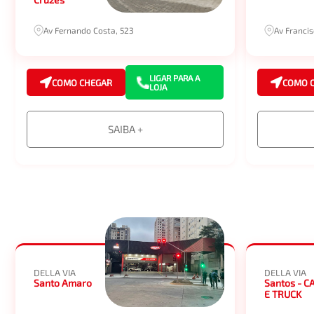
Av Fernando Costa, 523
Av Franci
LIGAR PARA A
COMO CHEGAR
COMO 
LOJA
SAIBA +
DELLA VIA
DELLA VIA
Santo Amaro
Santos - C
E TRUCK