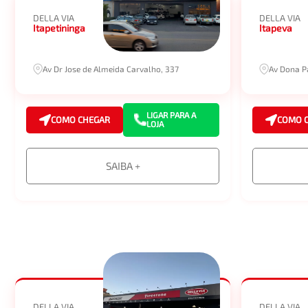
DELLA VIA
DELLA VIA
Itapetininga
Itapeva
Av Dr Jose de Almeida Carvalho, 337
Av Dona P
LIGAR PARA A
COMO CHEGAR
COMO 
LOJA
SAIBA +
DELLA VIA
DELLA VIA