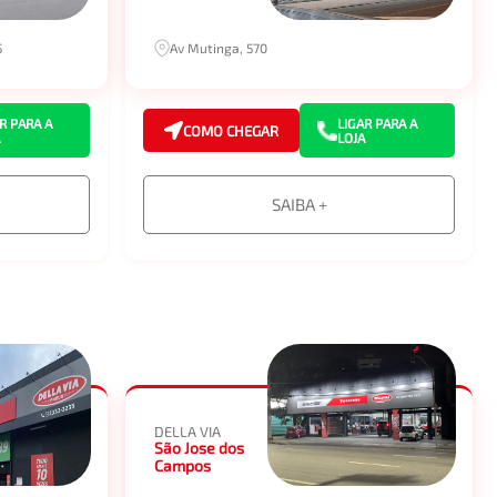
5
Av Mutinga, 570
R PARA A
LIGAR PARA A
COMO CHEGAR
LOJA
SAIBA +
DELLA VIA
São Jose dos
Campos