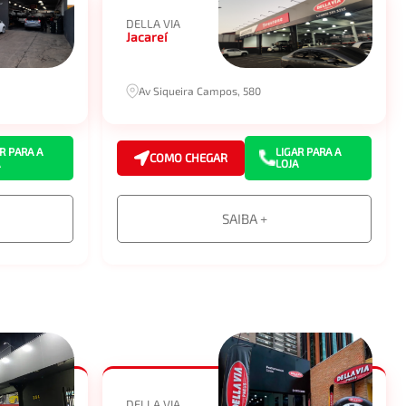
DELLA VIA
Jacareí
Av Siqueira Campos, 580
R PARA A
LIGAR PARA A
COMO CHEGAR
LOJA
SAIBA +
DELLA VIA