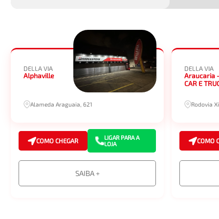
DELLA VIA
DELLA VIA
Alphaville
Araucaria 
CAR E TRU
Alameda Araguaia, 621
Rodovia Xi
LIGAR PARA A
COMO CHEGAR
COMO 
LOJA
SAIBA +