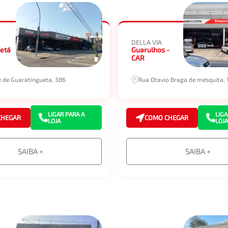
DELLA VIA
etá
Guarulhos -
CAR
e de Guaratingueta, 386
Rua Otavio Braga de mesquita, 
LIGAR PARA A
LIGA
CHEGAR
COMO CHEGAR
LOJA
LOJA
SAIBA +
SAIBA +