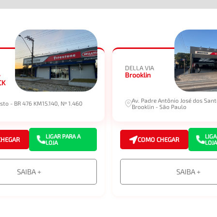
DELLA VIA
-
Brooklin
CK
Av. Padre Antônio José dos Sant
sto - BR 476 KM15.140, Nº 1.460
Brooklin - São Paulo
LIGAR PARA A
LIGA
CHEGAR
COMO CHEGAR
LOJA
LOJA
SAIBA +
SAIBA +