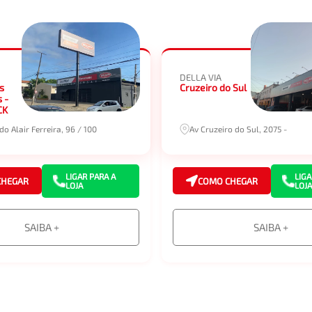
DELLA VIA
s
Cruzeiro do Sul
 -
CK
o Alair Ferreira, 96 / 100
Av Cruzeiro do Sul, 2075 -
LIGAR PARA A
LIGA
CHEGAR
COMO CHEGAR
LOJA
LOJA
SAIBA +
SAIBA +