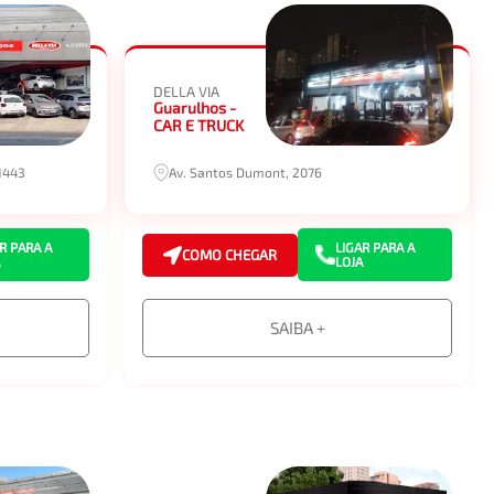
DELLA VIA
Guarulhos -
CAR E TRUCK
1443
Av. Santos Dumont, 2076
R PARA A
LIGAR PARA A
COMO CHEGAR
LOJA
SAIBA +