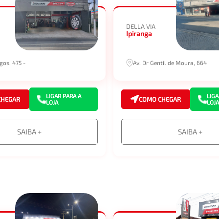
DELLA VIA
Ipiranga
agos, 475 -
Av. Dr Gentil de Moura, 664
LIGAR PARA A
LIGA
CHEGAR
COMO CHEGAR
LOJA
LOJA
SAIBA +
SAIBA +