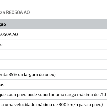
nza RE050A AO
ção
E050A AO
ne
enta 35% da largura do pneu)
das
 que cada pneu pode suportar uma carga máxima de 710 
ina uma velocidade máxima de 300 km/h para o pneu)