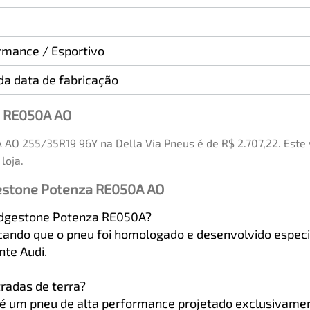
rmance / Esportivo
a data de fabricação
a RE050A AO
AO 255/35R19 96Y na Della Via Pneus é de R$ 2.707,22. Este
loja.
gestone Potenza RE050A AO
Bridgestone Potenza RE050A?
indicando que o pneu foi homologado e desenvolvido espe
nte Audi.
radas de terra?
 um pneu de alta performance projetado exclusivament