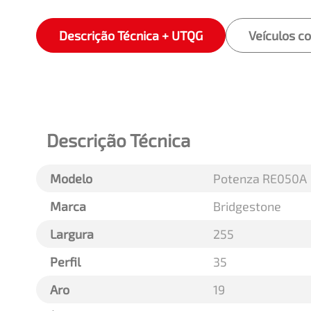
Descrição Técnica + UTQG
Veículos c
Descrição Técnica
Modelo
Potenza RE050A
Marca
Bridgestone
Largura
255
Perfil
35
Aro
19