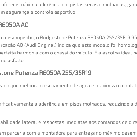
ferece máxima aderência em pistas secas e molhadas, garant
m segurança e controle esportivo.
 RE050A AO
alto desempenho, o Bridgestone Potenza RE050A 255/35R19 96Y
arcação AO (Audi Original) indica que este modelo foi homol
perfeita harmonia com o chassi do veículo. É a escolha ideal
no asfalto.
gestone Potenza RE050A 255/35R19
ado que melhora o escoamento de água e maximiza o contato
ificativamente a aderência em pisos molhados, reduzindo a
bilidade lateral e respostas imediatas aos comandos de dir
em parceria com a montadora para entregar o máximo desemp