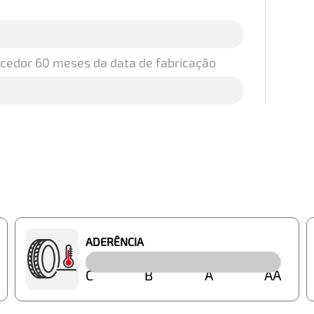
ecedor 60 meses da data de fabricação
ADERÊNCIA
C
B
A
AA