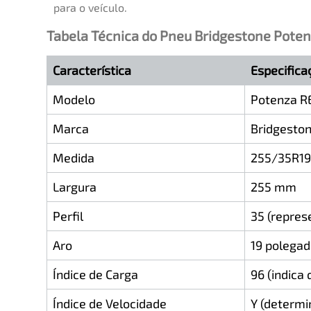
para o veículo.
Tabela Técnica do Pneu Bridgestone Pote
Característica
Especifica
Modelo
Potenza R
Marca
Bridgesto
Medida
255/35R19
Largura
255 mm
Perfil
35 (repres
Aro
19 polega
Índice de Carga
96 (indica
Índice de Velocidade
Y (determ