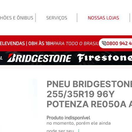
HÕES E ÔNIBUS
SERVIÇOS
NOSSAS LOJAS
Exemp
ELEVENDAS | 08H ÀS 18H
PARA TODO O BRASIL
0800 942 
PNEU BRIDGESTON
255/35R19 96Y
POTENZA RE050A 
Produto indisponível
no momento, porém ele ainda
pode ser seu