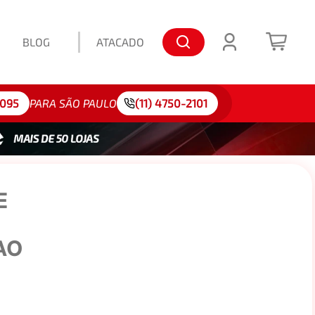
BLOG
ATACADO
lo: 175/65R15
4095
PARA SÃO PAULO
(11) 4750-2101
E
AO