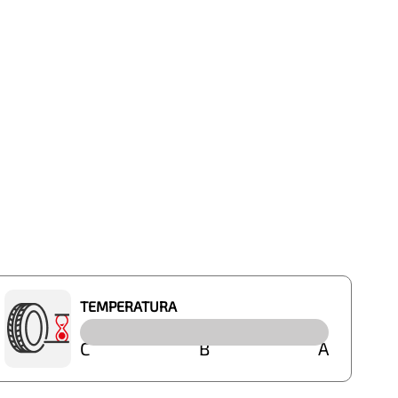
TEMPERATURA
C
B
A