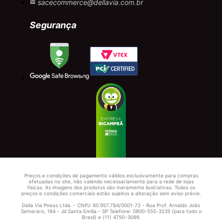
sacecommerce@dellavia.com.br
Segurança
Preços e condições de pagamento válidos exclusivamente para compras
efetuadas no site, não valendo necessariamente para a rede de lojas
físicas. As imagens dos produtos são meramente ilustrativas. Todos os
preços e condições comerciais estão sujeitos a alteração sem aviso prévio.
Della Via Pneus Ltda. - CNPJ: 60.957.784/0001-72 - Rua Prof. Arnaldo João
Semeraro, 164 - Jd Santa Emilia - SP Telefone: 0800-555-3235 (para todo o
Brasil) e (11) 4750-3099.