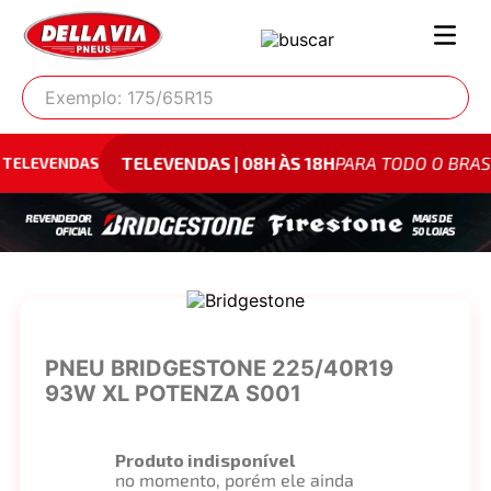
Exemplo: 175/65R15
TELEVENDAS | 08H ÀS 18H
PARA TODO O BRASIL
0800 
PNEU BRIDGESTONE 225/40R19
93W XL POTENZA S001
Produto indisponível
no momento, porém ele ainda