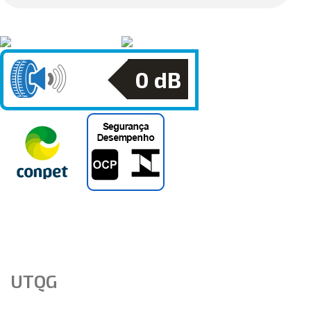
0
dB
UTQG