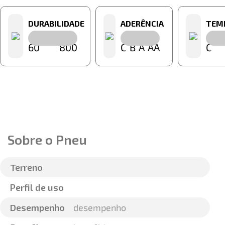
DURABILIDADE
ADERÊNCIA
TEM
60
800
C
B
A
AA
C
Sobre o Pneu
Terreno
Perfil de uso
Desempenho
desempenho