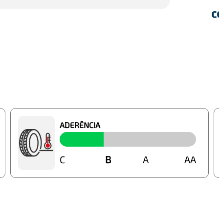
ADERÊNCIA
C
B
B
A
AA