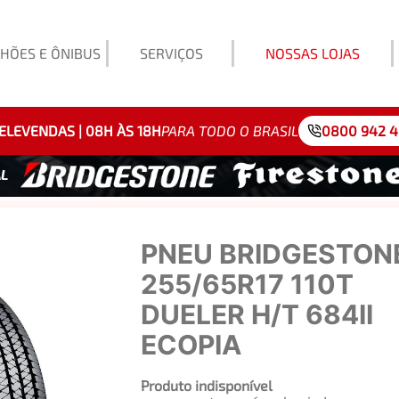
HÕES E ÔNIBUS
SERVIÇOS
NOSSAS LOJAS
Exemp
ELEVENDAS | 08H ÀS 18H
PARA TODO O BRASIL
0800 942 
PNEU BRIDGESTON
255/65R17 110T
DUELER H/T 684II
ECOPIA
Produto indisponível