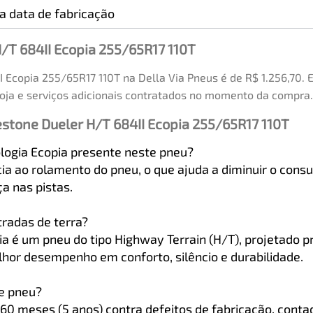
a data de fabricação
/T 684II Ecopia 255/65R17 110T
 Ecopia 255/65R17 110T na Della Via Pneus é de R$ 1.256,70.
oja e serviços adicionais contratados no momento da compra.
stone Dueler H/T 684II Ecopia 255/65R17 110T
ologia Ecopia presente neste pneu?
cia ao rolamento do pneu, o que ajuda a diminuir o con
a nas pistas.
tradas de terra?
ia é um pneu do tipo Highway Terrain (H/T), projetado
lhor desempenho em conforto, silêncio e durabilidade.
te pneu?
60 meses (5 anos) contra defeitos de fabricação, contad