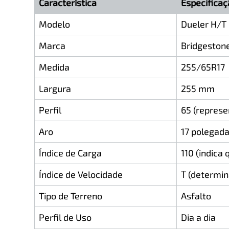
Característica
Especificaç
Modelo
Dueler H/T 
Marca
Bridgeston
Medida
255/65R17
Largura
255 mm
Perfil
65 (represe
Aro
17 polegad
Índice de Carga
110 (indica
Índice de Velocidade
T (determi
Tipo de Terreno
Asfalto
Perfil de Uso
Dia a dia