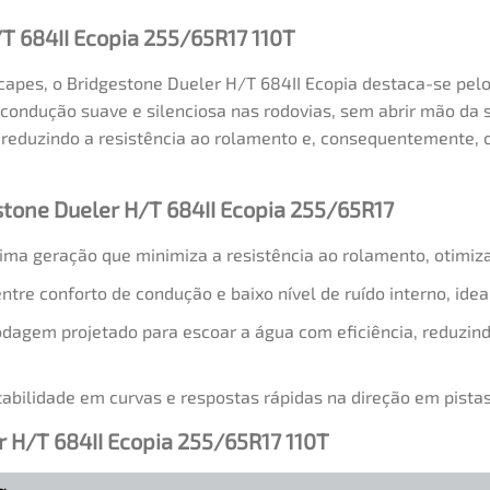
/T 684II Ecopia 255/65R17 110T
picapes, o Bridgestone Dueler H/T 684II Ecopia destaca-se p
condução suave e silenciosa nas rodovias, sem abrir mão da s
o, reduzindo a resistência ao rolamento e, consequentemente,
stone Dueler H/T 684II Ecopia 255/65R17
ma geração que minimiza a resistência ao rolamento, otimiz
ntre conforto de condução e baixo nível de ruído interno, idea
dagem projetado para escoar a água com eficiência, reduzin
abilidade em curvas e respostas rápidas na direção em pistas
r H/T 684II Ecopia 255/65R17 110T