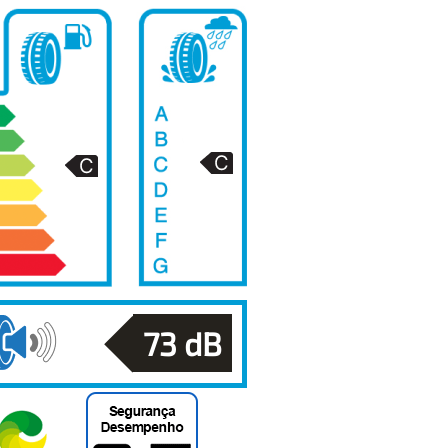
73
dB