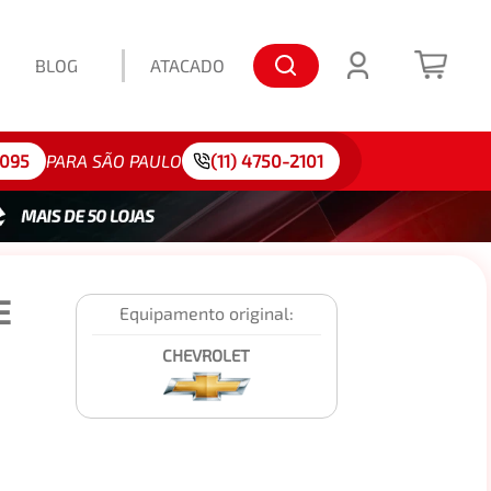
BLOG
ATACADO
lo: 175/65R15
4095
PARA SÃO PAULO
(11) 4750-2101
E
Equipamento original:
CHEVROLET