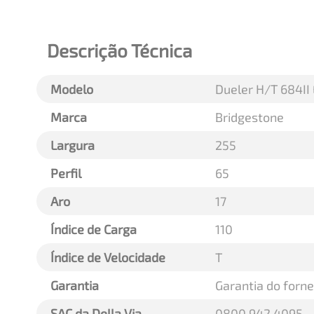
Descrição Técnica
Modelo
Dueler H/T 684II
Marca
Bridgestone
Largura
255
Perfil
65
Aro
17
Índice de Carga
110
Índice de Velocidade
T
Garantia
Garantia do forn
SAC da Della Via
0800 942 4095