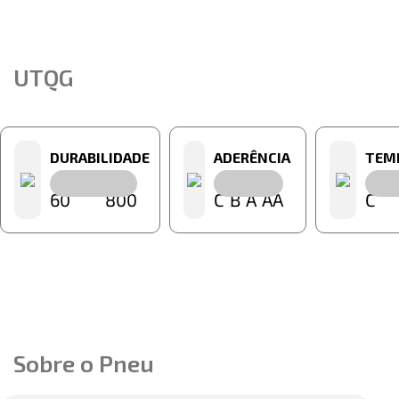
UTQG
DURABILIDADE
ADERÊNCIA
TEM
60
800
C
B
A
AA
C
Sobre o Pneu