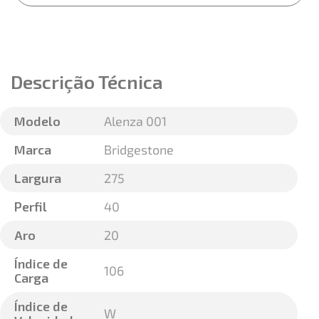
Descrição Técnica
Modelo
Alenza 001
Marca
Bridgestone
Largura
275
Perfil
40
Aro
20
Índice de
106
Carga
Índice de
W