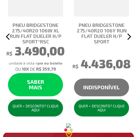
PNEU BRIDGESTONE
PNEU BRIDGESTONE
275/40R20 106W XL
275/40R20 106Y RUN
RUN FLAT DUELER H/P
FLAT DUELER H/P
SPORT*RSC
SPORT
3.490,00
R$
4.436,08
unidade à vista no pix
R$
OU
10
X
DE
R$ 359,79
SABER
MAIS
INDISPONÍVEL
QUER + DESCONTO? CLIQUE
QUER + DESCONTO? CLIQUE
AQUI
AQUI