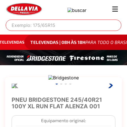
Exemplo: 175/65R15
TELEVENDAS | 08H ÀS 18H
PARA TODO O BRASIL
0800 9
PNEU BRIDGESTONE 245/40R21
100Y XL RUN FLAT ALENZA 001
Equipamento original: