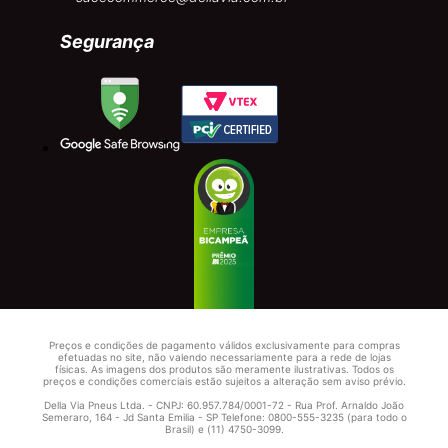
Segurança
Preços e condições de pagamento válidos exclusivamente para compras
efetuadas no site, não valendo necessariamente para a rede de lojas
físicas. As imagens dos produtos são meramente ilustrativas. Todos os
preços e condições comerciais estão sujeitos a alteração sem aviso prévio.
Della Via Pneus Ltda. - CNPJ: 60.957.784/0001-72 - Rua Prof. Arnaldo João
Semeraro, 164 - Jd Santa Emilia - SP Telefone: 0800-555-3235 (para todo o
Brasil) e (11) 4750-3099.