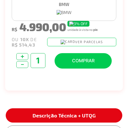
BMW
4.990,00
3%
OFF
R$
unidade à vista no
pix
OU
10
X
DE
VER PARCELAS
R$ 514,43
＋
COMPRAR
－
Descrição Técnica + UTQG