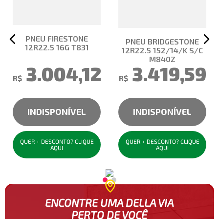
PNEU FIRESTONE
PNEU BRIDGESTONE
12R22.5 16G T831
12R22.5 152/14/K S/C
M840Z
3.004,12
3.419,59
R$
R$
INDISPONÍVEL
INDISPONÍVEL
QUER + DESCONTO? CLIQUE
QUER + DESCONTO? CLIQUE
AQUI
AQUI
ENCONTRE UMA DELLA VIA
PERTO DE VOCÊ