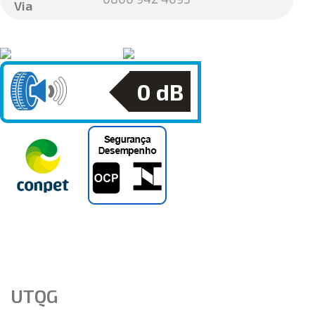
Via
0
dB
UTQG