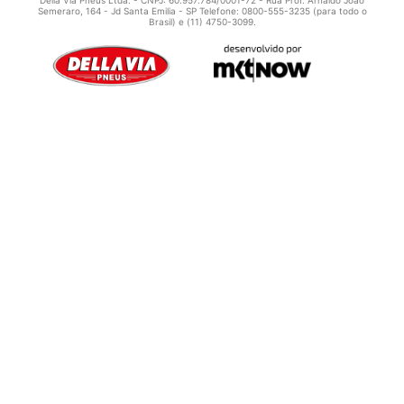
Della Via Pneus Ltda. - CNPJ: 60.957.784/0001-72 - Rua Prof. Arnaldo João
Semeraro, 164 - Jd Santa Emilia - SP Telefone: 0800-555-3235 (para todo o
Brasil) e (11) 4750-3099.