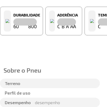
DURABILIDADE
ADERÊNCIA
TEM
60
800
C
B
A
AA
C
Sobre o Pneu
Terreno
Perfil de uso
Desempenho
desempenho