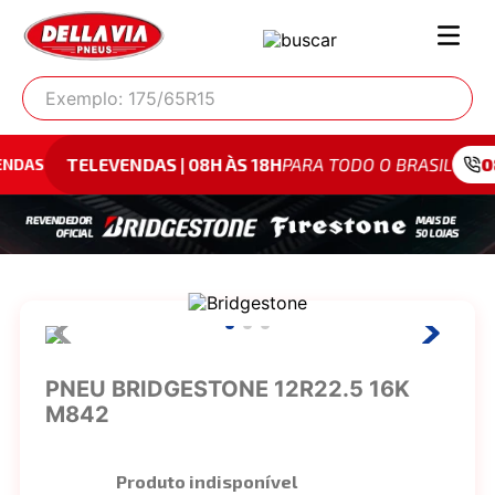
Exemplo: 175/65R15
EVENDAS | 08H ÀS 18H
PARA TODO O BRASIL
0800 942 40
PNEU BRIDGESTONE 12R22.5 16K
M842
Produto indisponível