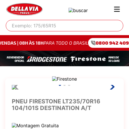
Exemplo: 175/65R15
H ÀS 18H
PARA TODO O BRASIL
0800 942 4095
PARA SÃ
PNEU FIRESTONE LT235/70R16
104/101S DESTINATION A/T