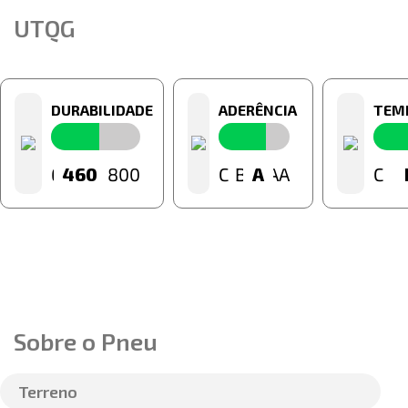
UTQG
DURABILIDADE
ADERÊNCIA
TEM
60
460
800
C
B
A
A
AA
C
Sobre o Pneu
Terreno