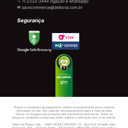
11 2333-3444 (ligação e whatsapp)
sacecommerce@dellavia.com.br
Segurança
Preços e condições de pagamento válidos exclusivamente para compras
efetuadas no site, não valendo necessariamente para a rede de lojas
físicas. As imagens dos produtos são meramente ilustrativas. Todos os
preços e condições comerciais estão sujeitos a alteração sem aviso prévio.
Della Via Pneus Ltda. - CNPJ: 60.957.784/0001-72 - Rua Prof. Arnaldo João
Semeraro, 164 - Jd Santa Emilia - SP Telefone: 0800-555-3235 (para todo o