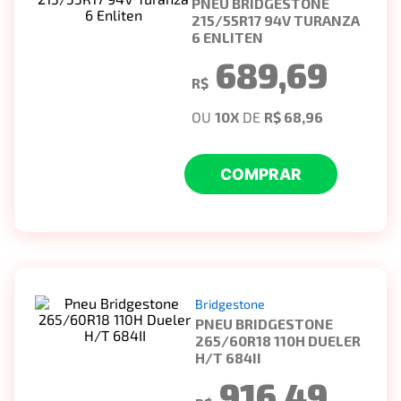
PNEU BRIDGESTONE
215/55R17 94V TURANZA
6 ENLITEN
689,69
R$
OU
10
X
DE
R$ 68,96
COMPRAR
Bridgestone
PNEU BRIDGESTONE
265/60R18 110H DUELER
H/T 684II
916,49