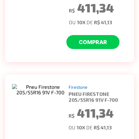
411,34
R$
OU
10
X
DE
R$ 41,13
COMPRAR
Firestone
PNEU FIRESTONE
205/55R16 91V F-700
411,34
R$
OU
10
X
DE
R$ 41,13