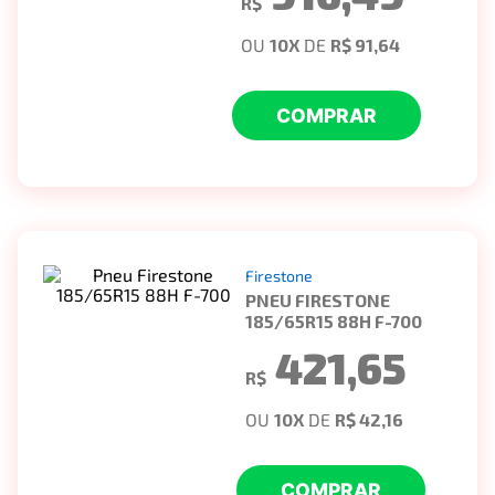
R$
OU
10
X
DE
R$ 91,64
COMPRAR
Firestone
PNEU FIRESTONE
185/65R15 88H F-700
421,65
R$
OU
10
X
DE
R$ 42,16
COMPRAR