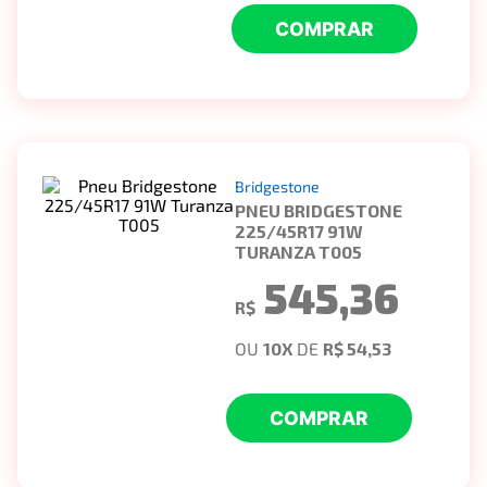
COMPRAR
Bridgestone
PNEU BRIDGESTONE
225/45R17 91W
TURANZA T005
545,36
R$
OU
10
X
DE
R$ 54,53
COMPRAR