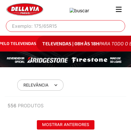
Exemplo: 175/65R15
TELEVENDAS | 08H ÀS 18H
PARA TODO O BRASI
TELEVENDAS
RELEVÂNCIA
556
PRODUTOS
MOSTRAR ANTERIORES