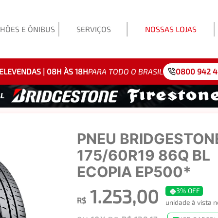
HÕES E ÔNIBUS
SERVIÇOS
NOSSAS LOJAS
Exemp
ELEVENDAS | 08H ÀS 18H
PARA TODO O BRASIL
0800 942 
PNEU BRIDGESTON
175/60R19 86Q BL
ECOPIA EP500*
1.253,00
3%
OFF
R$
unidade à vista 