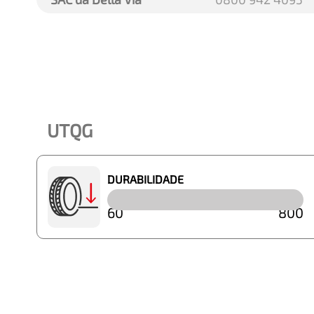
UTQG
DURABILIDADE
60
800