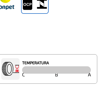
TEMPERATURA
C
B
A