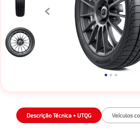
Descrição Técnica + UTQG
Veículos c