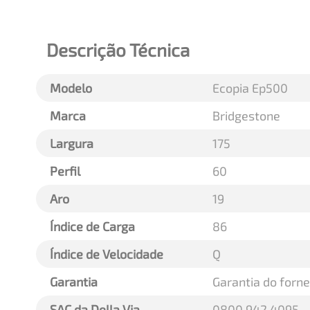
Descrição Técnica
Modelo
Ecopia Ep500
Marca
Bridgestone
Largura
175
Perfil
60
Aro
19
Índice de Carga
86
Índice de Velocidade
Q
Garantia
Garantia do forn
SAC da Della Via
0800 942 4095