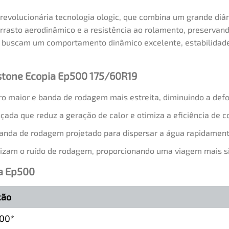
 revolucionária tecnologia ologic, que combina um grande di
arrasto aerodinâmico e a resistência ao rolamento, preserva
que buscam um comportamento dinâmico excelente, estabilid
estone Ecopia Ep500 175/60R19
o maior e banda de rodagem mais estreita, diminuindo a de
da que reduz a geração de calor e otimiza a eficiência de c
nda de rodagem projetado para dispersar a água rapidament
izam o ruído de rodagem, proporcionando uma viagem mais si
ia Ep500
ção
500*