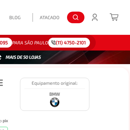
BLOG
ATACADO
lo: 175/65R15
4095
PARA SÃO PAULO
(11) 4750-2101
E
Equipamento original:
BMW
no
pix