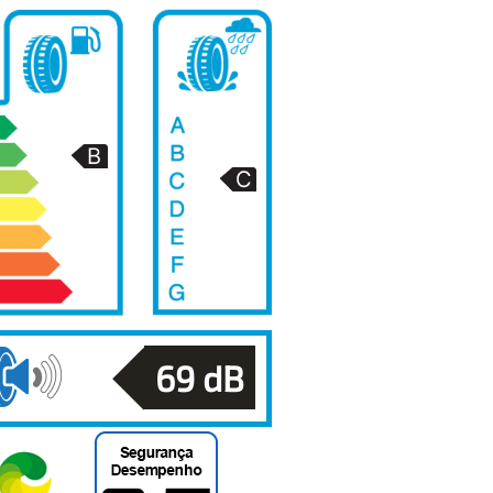
69
dB