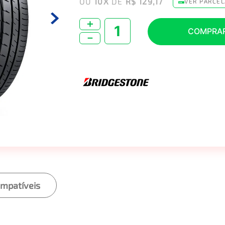
OU
10
X
DE
R$ 129,17
VER PARCE
＋
COMPRA
－
ompatíveis