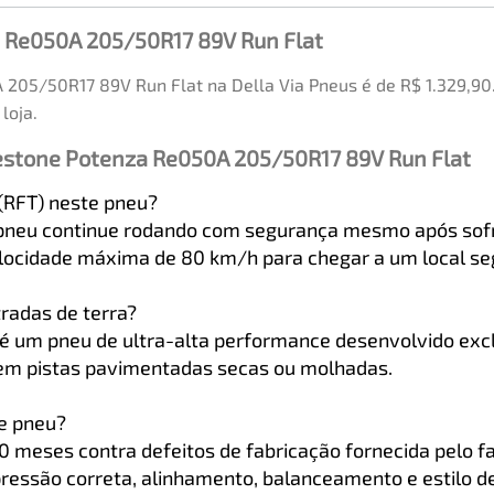
 Re050A 205/50R17 89V Run Flat
205/50R17 89V Run Flat na Della Via Pneus é de R$ 1.329,90
loja.
estone Potenza Re050A 205/50R17 89V Run Flat
 (RFT) neste pneu?
 pneu continue rodando com segurança mesmo após sofre
elocidade máxima de 80 km/h para chegar a um local se
radas de terra?
 um pneu de ultra-alta performance desenvolvido excl
 em pistas pavimentadas secas ou molhadas.
te pneu?
meses contra defeitos de fabricação fornecida pelo fa
essão correta, alinhamento, balanceamento e estilo d