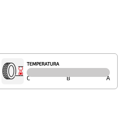
TEMPERATURA
C
B
A