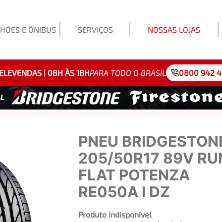
HÕES E ÔNIBUS
SERVIÇOS
NOSSAS LOJAS
Exemp
ELEVENDAS | 08H ÀS 18H
PARA TODO O BRASIL
0800 942 
PNEU BRIDGESTON
205/50R17 89V RU
FLAT POTENZA
RE050A I DZ
Produto indisponível