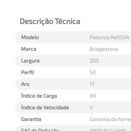
Descrição Técnica
Modelo
Potenza Re050A
Marca
Bridgestone
Largura
205
Perfil
50
Aro
17
Índice de Carga
89
Índice de Velocidade
V
Garantia
Garantia do forn
SAC da Della Via
0800 942 4095