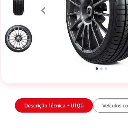
Descrição Técnica + UTQG
Veículos c