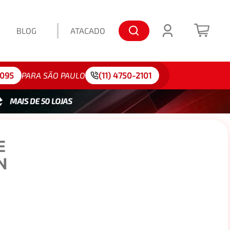
BLOG
ATACADO
lo: 175/65R15
4095
PARA SÃO PAULO
(11) 4750-2101
E
N