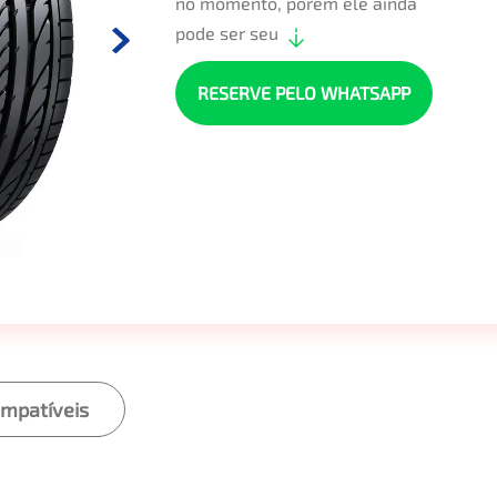
no momento, porém ele ainda
pode ser seu
RESERVE PELO WHATSAPP
ompatíveis