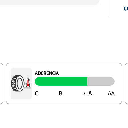
ADERÊNCIA
C
B
A
A
AA