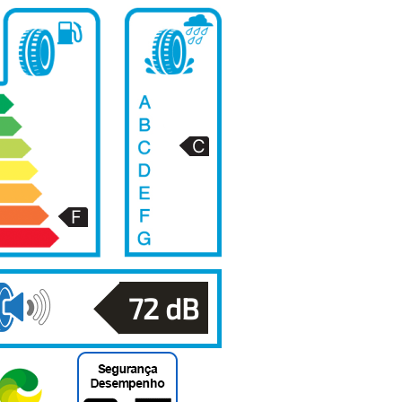
72
dB