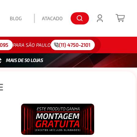
BLOG
ATACADO
lo: 175/65R15
4095
PARA SÃO PAULO
(11) 4750-2101
E