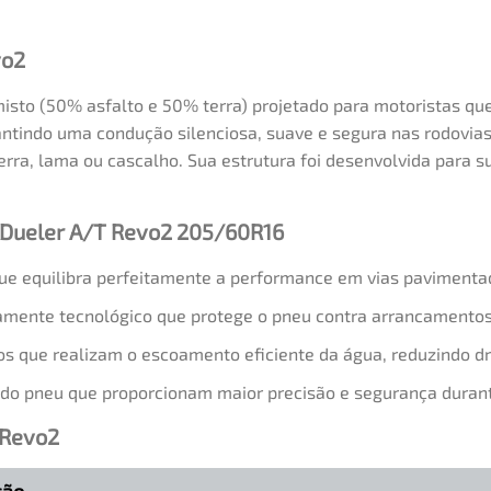
vo2
sto (50% asfalto e 50% terra) projetado para motoristas que 
tindo uma condução silenciosa, suave e segura nas rodovi
erra, lama ou cascalho. Sua estrutura foi desenvolvida para s
e Dueler A/T Revo2 205/60R16
e equilibra perfeitamente a performance em vias pavimentad
mente tecnológico que protege o pneu contra arrancamentos
s que realizam o escoamento eficiente da água, reduzindo d
 do pneu que proporcionam maior precisão e segurança duran
 Revo2