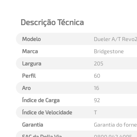
Descrição Técnica
Modelo
Dueler A/T Revo
Marca
Bridgestone
Largura
205
Perfil
60
Aro
16
Índice de Carga
92
Índice de Velocidade
T
Garantia
Garantia do forn
SAC da Della Via
0800 942 4095