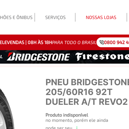
HÕES E ÔNIBUS
SERVIÇOS
NOSSAS LOJAS
Exemp
ELEVENDAS | 08H ÀS 18H
PARA TODO O BRASIL
0800 942 
PNEU BRIDGESTON
205/60R16 92T
DUELER A/T REVO2
Produto indisponível
no momento, porém ele ainda
pode ser seu