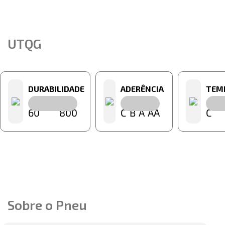
UTQG
DURABILIDADE
ADERÊNCIA
TEM
60
800
C
B
A
AA
C
Sobre o Pneu