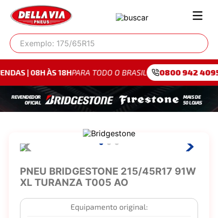
Exemplo: 175/65R15
 ÀS 18H
PARA TODO O BRASIL
0800 942 4095
PARA SÃ
PNEU BRIDGESTONE 215/45R17 91W
XL TURANZA T005 AO
Equipamento original: