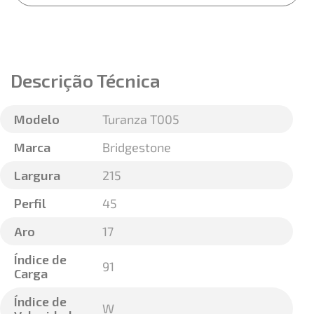
Descrição Técnica
Modelo
Turanza T005
Marca
Bridgestone
Largura
215
Perfil
45
Aro
17
Índice de
91
Carga
Índice de
W