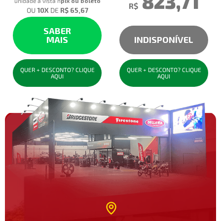
823,71
unidade à vista no pix
R$
OU
10
X
DE
R$ 65,67
SABER
MAIS
INDISPONÍVEL
QUER + DESCONTO? CLIQUE
QUER + DESCONTO? CLIQUE
AQUI
AQUI