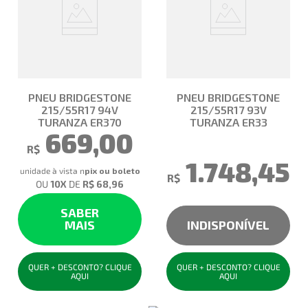
PNEU BRIDGESTONE
PNEU BRIDGESTONE
215/55R17 94V
215/55R17 93V
TURANZA ER370
TURANZA ER33
669,00
R$
1.748,45
unidade à vista no pix
R$
OU
10
X
DE
R$ 68,96
SABER
MAIS
INDISPONÍVEL
QUER + DESCONTO? CLIQUE
QUER + DESCONTO? CLIQUE
AQUI
AQUI