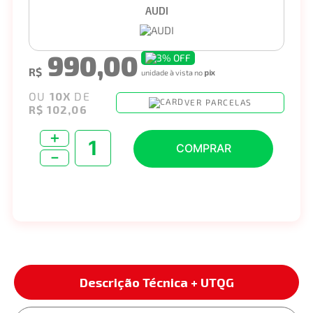
AUDI
990,00
3%
OFF
R$
unidade à vista no
pix
OU
10
X
DE
VER PARCELAS
R$ 102,06
＋
COMPRAR
－
Descrição Técnica + UTQG