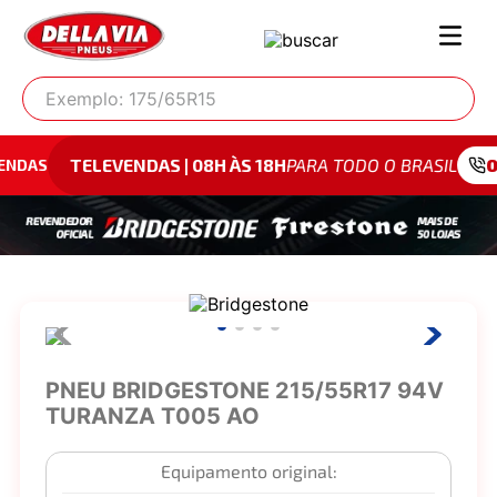
Exemplo: 175/65R15
LEVENDAS | 08H ÀS 18H
PARA TODO O BRASIL
0800 942 
PNEU BRIDGESTONE 215/55R17 94V
TURANZA T005 AO
Equipamento original: