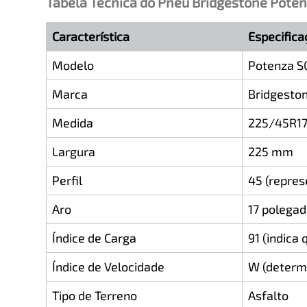
Tabela Técnica do Pneu Bridgestone Pote
Característica
Especifica
Modelo
Potenza S0
Marca
Bridgesto
Medida
225/45R1
Largura
225 mm
Perfil
45 (repres
Aro
17 polega
Índice de Carga
91 (indica
Índice de Velocidade
W (determ
Tipo de Terreno
Asfalto