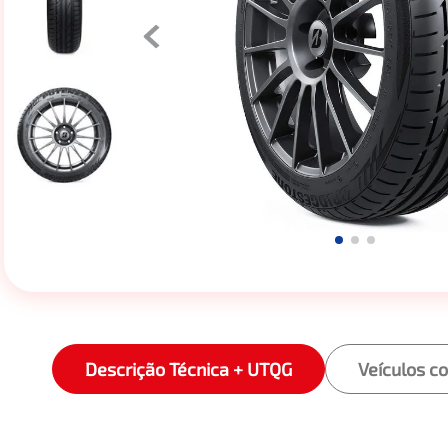
Descrição Técnica + UTQG
Veículos c