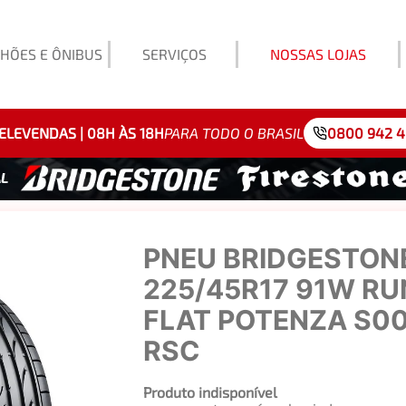
HÕES E ÔNIBUS
SERVIÇOS
NOSSAS LOJAS
Exemp
ELEVENDAS | 08H ÀS 18H
PARA TODO O BRASIL
0800 942 
PNEU BRIDGESTON
225/45R17 91W RU
FLAT POTENZA S00
RSC
Produto indisponível