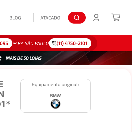
BLOG
ATACADO
lo: 175/65R15
4095
PARA SÃO PAULO
(11) 4750-2101
E
Equipamento original:
N
BMW
1*