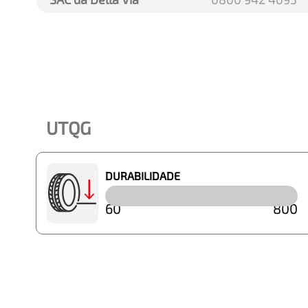
UTQG
DURABILIDADE
60
800