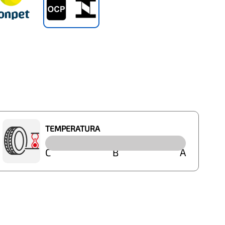
TEMPERATURA
C
B
A