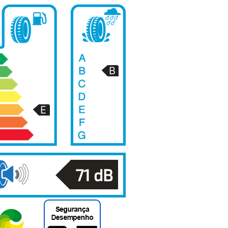
71
dB