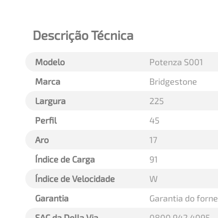
Descrição Técnica
Modelo
Potenza S001
Marca
Bridgestone
Largura
225
Perfil
45
Aro
17
Índice de Carga
91
Índice de Velocidade
W
Garantia
Garantia do forn
SAC da Della Via
0800 942 4095