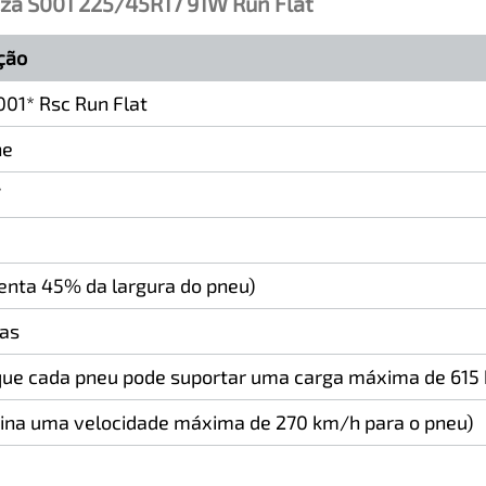
nza S001 225/45R17 91W Run Flat
ção
01* Rsc Run Flat
ne
7
enta 45% da largura do pneu)
das
 que cada pneu pode suportar uma carga máxima de 615 
ina uma velocidade máxima de 270 km/h para o pneu)