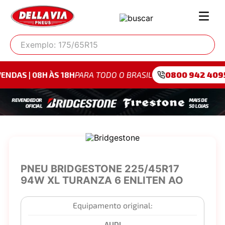
Exemplo: 175/65R15
H ÀS 18H
PARA TODO O BRASIL
0800 942 4095
PARA SÃ
PNEU BRIDGESTONE 225/45R17
94W XL TURANZA 6 ENLITEN AO
Equipamento original:
AUDI