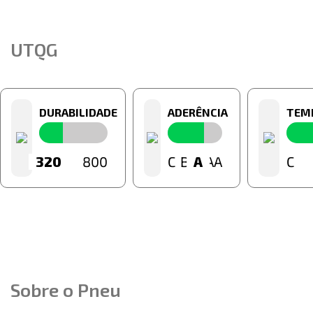
UTQG
DURABILIDADE
ADERÊNCIA
TEM
320
60
800
C
B
A
A
AA
C
Sobre o Pneu