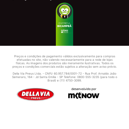
Preços e condições de pagamento válidos exclusivamente para compras
efetuadas no site, não valendo necessariamente para a rede de lojas
físicas. As imagens dos produtos são meramente ilustrativas. Todos os
preços e condições comerciais estão sujeitos a alteração sem aviso prévio.
Della Via Pneus Ltda. - CNPJ: 60.957.784/0001-72 - Rua Prof. Arnaldo João
Semeraro, 164 - Jd Santa Emilia - SP Telefone: 0800-555-3235 (para todo o
Brasil) e (11) 4750-3099.