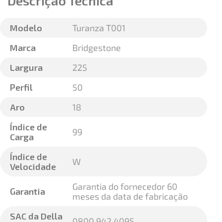
Descrição Técnica
Modelo
Turanza T001
Marca
Bridgestone
Largura
225
Perfil
50
Aro
18
Índice de
99
Carga
Índice de
W
Velocidade
Garantia do fornecedor 60
Garantia
meses da data de fabricação
SAC da Della
0800 942 4095