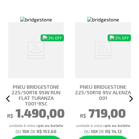
3%
OFF
3%
OFF
PNEU BRIDGESTONE
PNEU BRIDGESTONE
225/50R18 95W RUN
225/50R18 95V ALENZA
FLAT TURANZA
001
T001*RSC
1.490,00
719,00
R$
R$
unidade à vista no pix
unidade à vista no pix
OU
10
X
DE
R$ 153,60
OU
10
X
DE
R$ 74,12