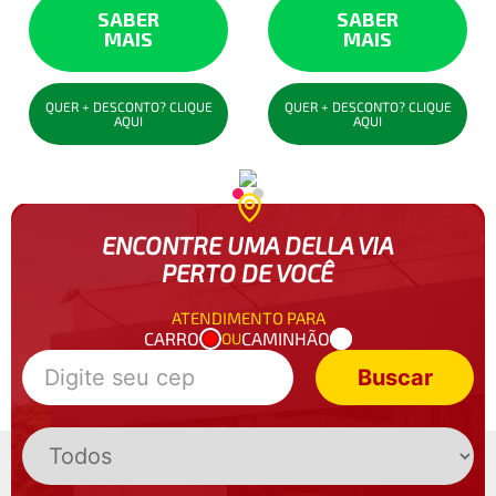
SABER
SABER
MAIS
MAIS
QUER + DESCONTO? CLIQUE
QUER + DESCONTO? CLIQUE
AQUI
AQUI
ENCONTRE UMA DELLA VIA
PERTO DE VOCÊ
ATENDIMENTO PARA
CARRO
CAMINHÃO
OU
Buscar