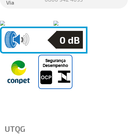
Via
0
dB
UTQG