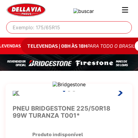
Exemplo: 175/65R15
TELEVENDAS | 08H ÀS 18H
PARA TODO O BRASIL
0800 94
PNEU BRIDGESTONE 225/50R18
99W TURANZA T001*
Produto indisponível