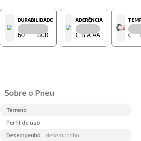
DURABILIDADE
ADERÊNCIA
TEM
60
800
C
B
A
AA
C
Sobre o Pneu
Terreno
Perfil de uso
Desempenho
desempenho