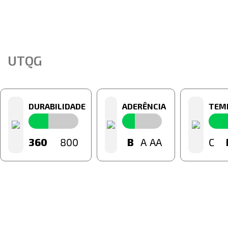
UTQG
DURABILIDADE
ADERÊNCIA
TEM
60
360
800
C
B
B
A
AA
C