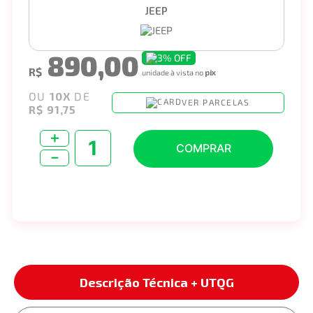
JEEP
890,00
3%
OFF
R$
unidade à vista no
pix
OU
10
X
DE
VER PARCELAS
R$ 91,75
＋
COMPRAR
－
Descrição Técnica + UTQG