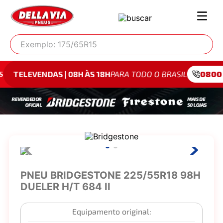
Exemplo: 175/65R15
DAS | 08H ÀS 18H
PARA TODO O BRASIL
0800 942 4095
PNEU BRIDGESTONE 225/55R18 98H
DUELER H/T 684 II
Equipamento original: