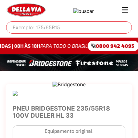
Exemplo: 175/65R15
ÀS 18H
PARA TODO O BRASIL
0800 942 4095
PARA SÃO 
PNEU BRIDGESTONE 235/55R18
100V DUELER HL 33
Equipamento original: