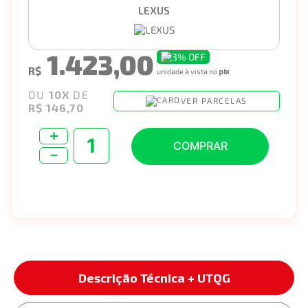
LEXUS
1.423,00
3%
OFF
R$
unidade à vista no
pix
OU
10
X
DE
VER PARCELAS
R$ 146,70
＋
COMPRAR
－
Descrição Técnica + UTQG