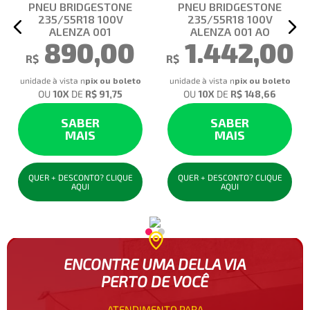
PNEU BRIDGESTONE
PNEU BRIDGESTONE
235/55R18 100V
235/55R18 100V
ALENZA 001
ALENZA 001 AO
890,00
1.442,00
R$
R$
unidade à vista no pix
unidade à vista no pix
OU
10
X
DE
R$ 91,75
OU
10
X
DE
R$ 148,66
SABER
SABER
MAIS
MAIS
QUER + DESCONTO? CLIQUE
QUER + DESCONTO? CLIQUE
AQUI
AQUI
ENCONTRE UMA DELLA VIA
PERTO DE VOCÊ
ATENDIMENTO PARA