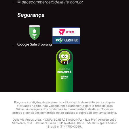
sacecommerce@dellavia.com.br
Segurança
Preços e condições de pagamento válidos exclusivamente para compras
efetuadas no site, não valendo necessariamente para a rede de lojas
físicas. As imagens dos produtos são meramente ilustrativas. Todos os
preços e condições comerciais estão sujeitos a alteração sem aviso prévio.
Della Via Pneus Ltda. - CNPJ: 60.957.784/0001-72 - Rua Prof. Arnaldo João
Semeraro, 164 - Jd Santa Emilia - SP Telefone: 0800-555-3235 (para todo o
Brasil) e (11) 4750-3099.