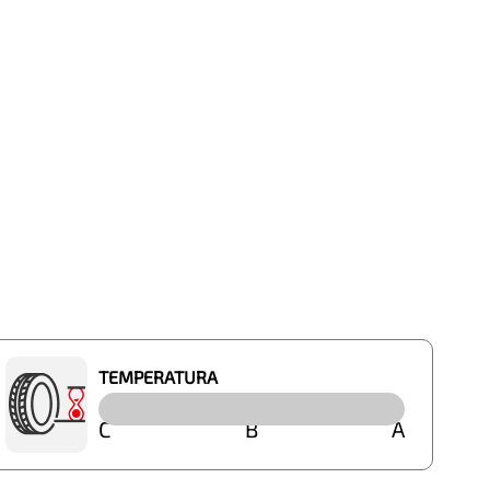
TEMPERATURA
C
B
A