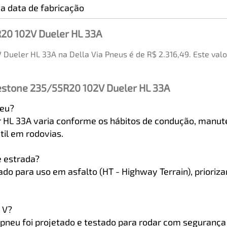
a data de fabricação
20 102V Dueler HL 33A
Dueler HL 33A na Della Via Pneus é de R$ 2.316,49. Este va
estone 235/55R20 102V Dueler HL 33A
neu?
r HL 33A varia conforme os hábitos de condução, manut
til em rodovias.
e estrada?
o para uso em asfalto (HT - Highway Terrain), priorizan
e V?
o pneu foi projetado e testado para rodar com seguranç