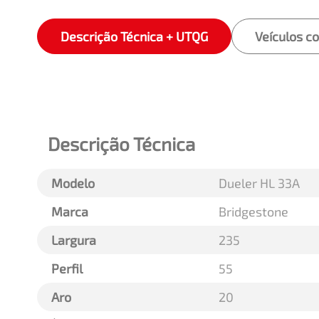
Descrição Técnica + UTQG
Veículos c
Descrição Técnica
Modelo
Dueler HL 33A
Marca
Bridgestone
Largura
235
Perfil
55
Aro
20