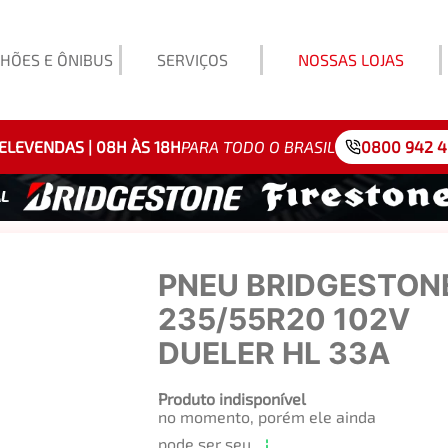
HÕES E ÔNIBUS
SERVIÇOS
NOSSAS LOJAS
Exemp
ELEVENDAS | 08H ÀS 18H
PARA TODO O BRASIL
0800 942 
PNEU BRIDGESTON
235/55R20 102V
DUELER HL 33A
Produto indisponível
no momento, porém ele ainda
pode ser seu