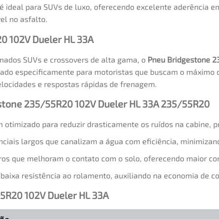
 ideal para SUVs de luxo, oferecendo excelente aderência em
l no asfalto.
20 102V Dueler HL 33A
mados SUVs e crossovers de alta gama, o
Pneu Bridgestone 2
jetado especificamente para motoristas que buscam o máximo d
elocidades e respostas rápidas de frenagem.
gestone 235/55R20 102V Dueler HL 33A 235/55R20
timizado para reduzir drasticamente os ruídos na cabine, p
nciais largos que canalizam a água com eficiência, minimiza
ros que melhoram o contato com o solo, oferecendo maior con
aixa resistência ao rolamento, auxiliando na economia de co
55R20 102V Dueler HL 33A