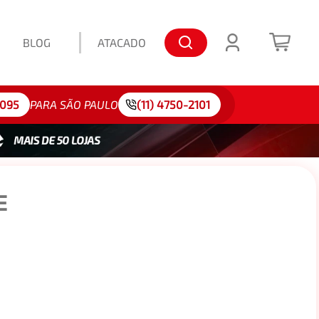
BLOG
ATACADO
lo: 175/65R15
4095
PARA SÃO PAULO
(11) 4750-2101
E