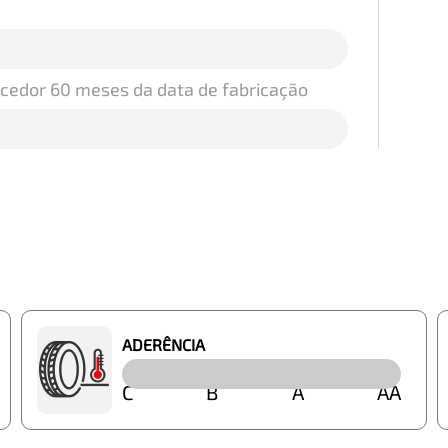
ecedor 60 meses da data de fabricação
ADERÊNCIA
C
B
A
AA