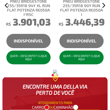
PNEU BRIDGESTONE
PNEU BRIDGESTONE
255/35R18 94Y XL RUN
255/35R18 90Y RUN
FLAT POTENZA RE050A
FLAT POTENZA RE050A
I*RSC
I
3.901,03
3.446,39
R$
R$
INDISPONÍVEL
INDISPONÍVEL
QUER + DESCONTO? CLIQUE
QUER + DESCONTO? CLIQUE
AQUI
AQUI
ENCONTRE UMA DELLA VIA
PERTO DE VOCÊ
ATENDIMENTO PARA
CARRO
CAMINHÃO
OU