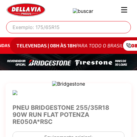
Exemplo: 175/65R15
LEVENDAS | 08H ÀS 18H
PARA TODO O BRASIL
0800 942 
PNEU BRIDGESTONE 255/35R18
90W RUN FLAT POTENZA
RE050A*RSC
Equipamento original: