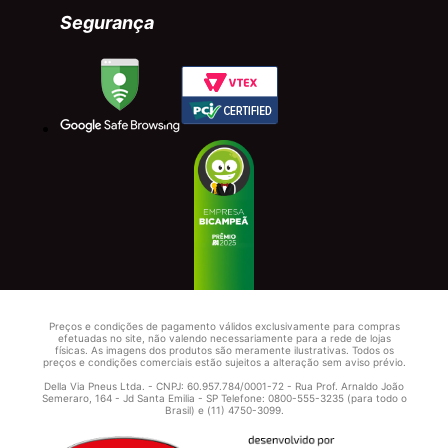
Segurança
Preços e condições de pagamento válidos exclusivamente para compras
efetuadas no site, não valendo necessariamente para a rede de lojas
físicas. As imagens dos produtos são meramente ilustrativas. Todos os
preços e condições comerciais estão sujeitos a alteração sem aviso prévio.
Della Via Pneus Ltda. - CNPJ: 60.957.784/0001-72 - Rua Prof. Arnaldo João
Semeraro, 164 - Jd Santa Emilia - SP Telefone: 0800-555-3235 (para todo o
Brasil) e (11) 4750-3099.