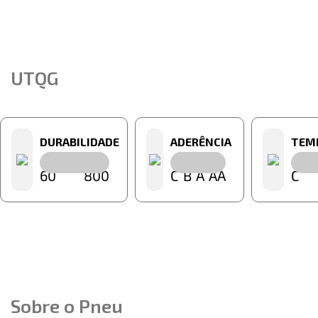
UTQG
DURABILIDADE
ADERÊNCIA
TEM
60
800
C
B
A
AA
C
Sobre o Pneu