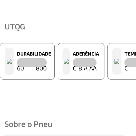
UTQG
DURABILIDADE
ADERÊNCIA
TEM
60
800
C
B
A
AA
C
Sobre o Pneu