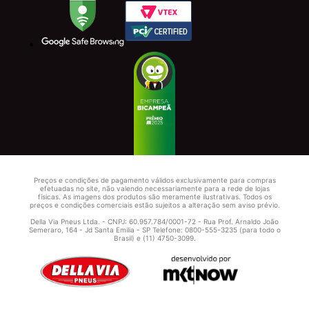
Preços e condições de pagamento válidos exclusivamente para compras
efetuadas no site, não valendo necessariamente para a rede de lojas
físicas. As imagens dos produtos são meramente ilustrativas. Todos os
preços e condições comerciais estão sujeitos a alteração sem aviso prévio.
Della Via Pneus Ltda. - CNPJ: 60.957.784/0001-72 - Rua Prof. Arnaldo João
Semeraro, 164 - Jd Santa Emilia - SP Telefone: 0800-555-3235 (para todo o
Brasil) e (11) 4750-3099.