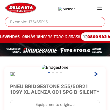
Exemplo: 175/65R15
 08H ÀS 18H
PARA TODO O BRASIL
0800 942 4095
PARA
PNEU BRIDGESTONE 255/50R21
109Y XL ALENZA 001 SPG B-SILENT*
Equipamento original: