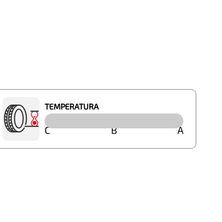
TEMPERATURA
C
B
A