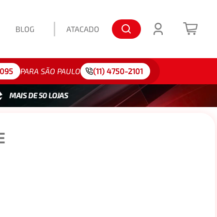
BLOG
ATACADO
lo: 175/65R15
4095
PARA SÃO PAULO
(11) 4750-2101
E