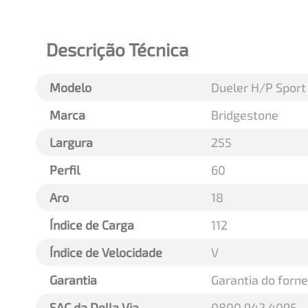
Descrição Técnica
Modelo
Dueler H/P Sport
Marca
Bridgestone
Largura
255
Perfil
60
Aro
18
Índice de Carga
112
Índice de Velocidade
V
Garantia
Garantia do forn
SAC da Della Via
0800 942 4095