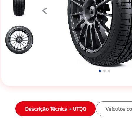
Descrição Técnica + UTQG
Veículos c