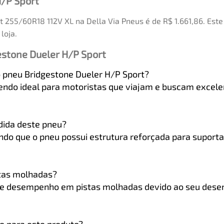
H/P Sport
 255/60R18 112V XL na Della Via Pneus é de R$ 1.661,86. Est
loja.
estone Dueler H/P Sport
do pneu Bridgestone Dueler H/P Sport?
endo ideal para motoristas que viajam e buscam excelent
dida deste pneu?
icando que o pneu possui estrutura reforçada para supor
tas molhadas?
te desempenho em pistas molhadas devido ao seu dese