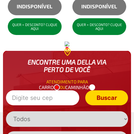
INDISPONÍVEL
INDISPONÍVEL
QUER + DESCONTO? CLIQUE
QUER + DESCONTO? CLIQUE
AQUI
AQUI
ENCONTRE UMA DELLA VIA
PERTO DE VOCÊ
ATENDIMENTO PARA
CARRO
CAMINHÃO
OU
Buscar