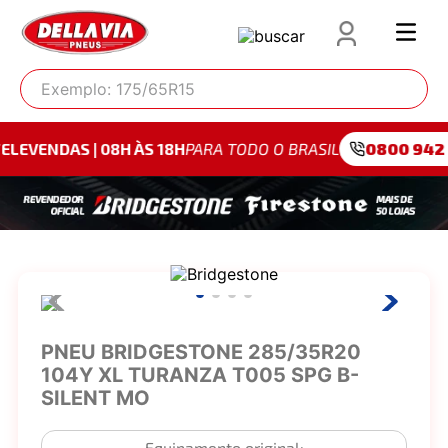
Exemplo: 175/65R15
| 08H ÀS 18H
PARA TODO O BRASIL
0800 942 4095
PAR
PNEU BRIDGESTONE 285/35R20
104Y XL TURANZA T005 SPG B-
SILENT MO
Equipamento original: