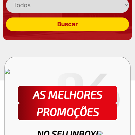
Buscar
AS MELHORES
PROMOÇÕES
NO SEU INBOX!