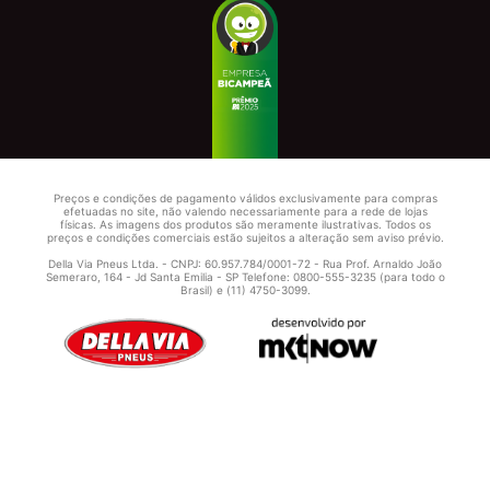
Preços e condições de pagamento válidos exclusivamente para compras
efetuadas no site, não valendo necessariamente para a rede de lojas
físicas. As imagens dos produtos são meramente ilustrativas. Todos os
preços e condições comerciais estão sujeitos a alteração sem aviso prévio.
Della Via Pneus Ltda. - CNPJ: 60.957.784/0001-72 - Rua Prof. Arnaldo João
Semeraro, 164 - Jd Santa Emilia - SP Telefone: 0800-555-3235 (para todo o
Brasil) e (11) 4750-3099.