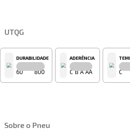
UTQG
DURABILIDADE
ADERÊNCIA
TEM
60
800
C
B
A
AA
C
Sobre o Pneu