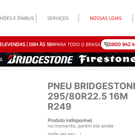
HÕES E ÔNIBUS
SERVIÇOS
NOSSAS LOJAS
Exemp
ELEVENDAS | 08H ÀS 18H
PARA TODO O BRASIL
0800 942 
PNEU BRIDGESTON
295/80R22.5 16M
R249
Produto indisponível
no momento, porém ele ainda
pode ser seu