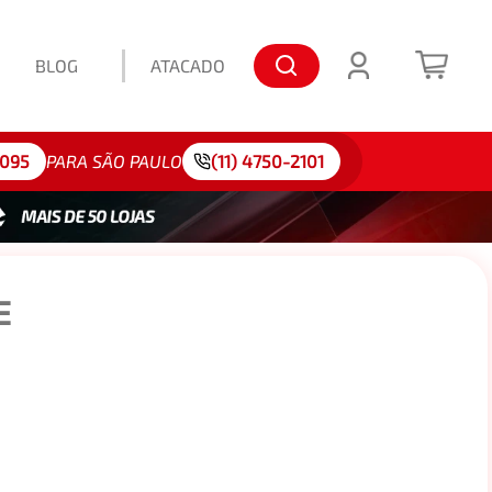
BLOG
ATACADO
lo: 175/65R15
4095
PARA SÃO PAULO
(11) 4750-2101
E