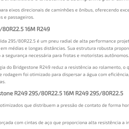
ara eixos direcionais de caminhões e ônibus, oferecendo exc
as e passageiros.
5/80R22.5 16M R249
da 295/80R22.5 é um pneu radial de alta performance projet
m médias e longas distâncias. Sua estrutura robusta proporci
o a segurança necessária para frotas e motoristas autônomos
gia do Bridgestone R249 reduz a resistência ao rolamento, o
 rodagem foi otimizado para dispersar a água com eficiência
as.
gestone R249 295/80R22.5 16M R249 295/80R22.5
otimizados que distribuem a pressão de contato de forma ho
rçada com cintas de aço que proporciona alta resistência a i