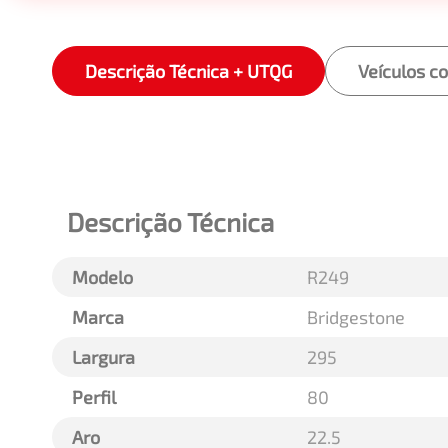
Descrição Técnica + UTQG
Veículos c
Descrição Técnica
Modelo
R249
Marca
Bridgestone
Largura
295
Perfil
80
Aro
22.5