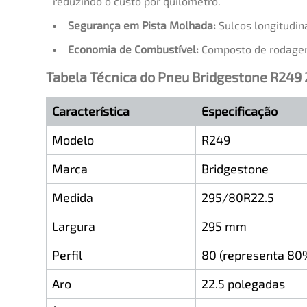
reduzindo o custo por quilômetro.
Segurança em Pista Molhada:
Sulcos longitudin
Economia de Combustível:
Composto de rodagem 
Tabela Técnica do Pneu Bridgestone R249
Característica
Especificação
Modelo
R249
Marca
Bridgestone
Medida
295/80R22.5
Largura
295 mm
Perfil
80 (representa 80%
Aro
22.5 polegadas