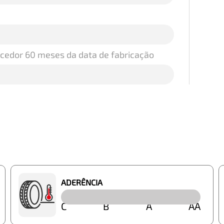
ecedor 60 meses da data de fabricação
ADERÊNCIA
C
B
A
AA