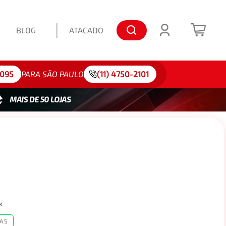
BLOG
ATACADO
lo: 175/65R15
4095
PARA SÃO PAULO
(11) 4750-2101
x
AS