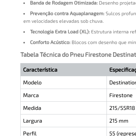
Banda de Rodagem Otimizada:
Desenho projetad
Prevenção contra Aquaplanagem:
Sulcos profun
em velocidades elevadas sob chuva.
Tecnologia Extra Load (XL):
Estrutura interna re
Conforto Acústico:
Blocos com desenho que minim
Tabela Técnica do Pneu Firestone Destinat
Característica
Especifica
Modelo
Destinatio
Marca
Firestone
Medida
215/55R18
Largura
215 mm
Perfil
55 (repres