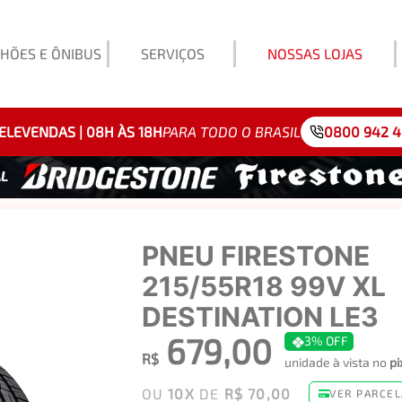
HÕES E ÔNIBUS
SERVIÇOS
NOSSAS LOJAS
Exemp
ELEVENDAS | 08H ÀS 18H
PARA TODO O BRASIL
0800 942 
PNEU FIRESTONE
215/55R18 99V XL
DESTINATION LE3
679,00
3%
OFF
R$
unidade à vista no
pi
OU
10
X
DE
R$ 70,00
VER PARCEL