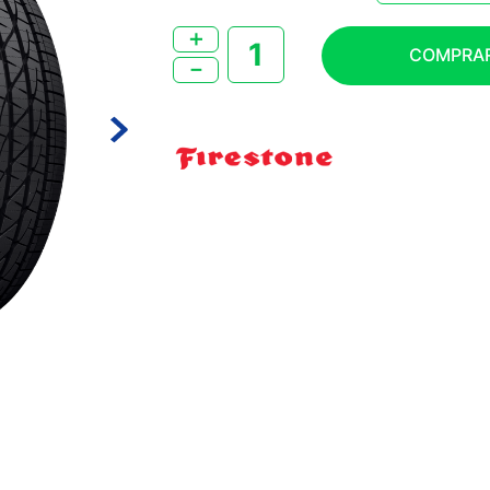
＋
COMPRA
－