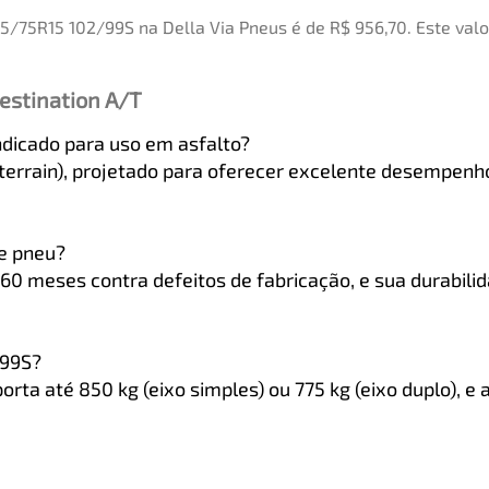
25/75R15 102/99S na Della Via Pneus é de R$ 956,70. Este va
estination A/T
ndicado para uso em asfalto?
-terrain), projetado para oferecer excelente desempenho
te pneu?
 60 meses contra defeitos de fabricação, e sua durabil
/99S?
orta até 850 kg (eixo simples) ou 775 kg (eixo duplo), e