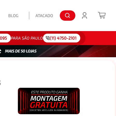
BLOG
ATACADO
lo: 175/65R15
4095
PARA SÃO PAULO
(11) 4750-2101
S