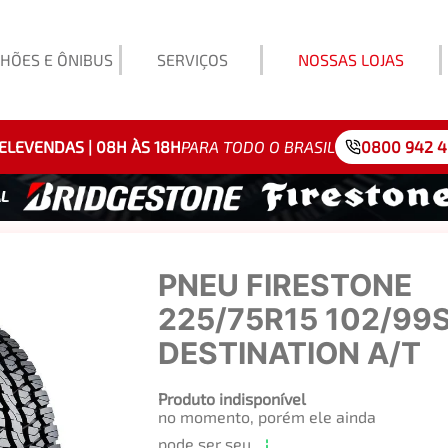
HÕES E ÔNIBUS
SERVIÇOS
NOSSAS LOJAS
Exemp
ELEVENDAS | 08H ÀS 18H
PARA TODO O BRASIL
0800 942 
PNEU FIRESTONE
225/75R15 102/99
DESTINATION A/T
Produto indisponível
no momento, porém ele ainda
pode ser seu