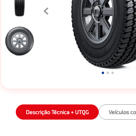
Descrição Técnica + UTQG
Veículos c