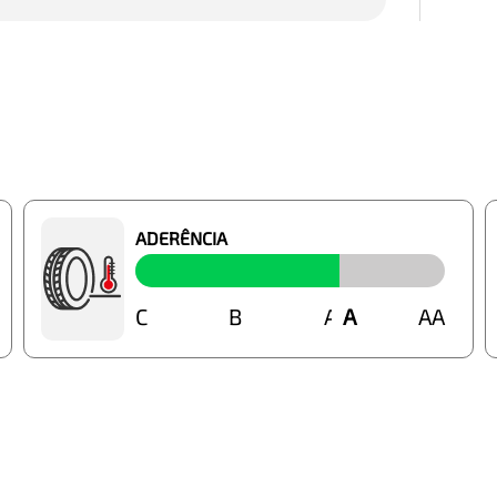
ADERÊNCIA
C
B
A
A
AA