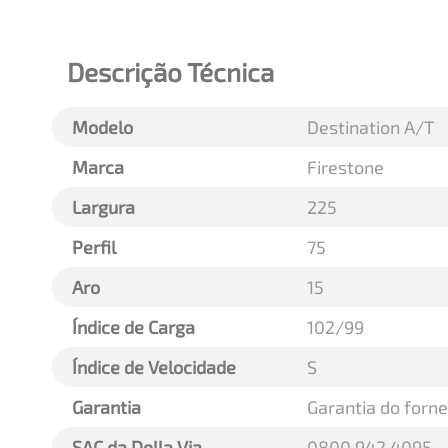
Descrição Técnica
Modelo
Destination A/T
Marca
Firestone
Largura
225
Perfil
75
Aro
15
Índice de Carga
102/99
Índice de Velocidade
S
Garantia
Garantia do forn
SAC da Della Via
0800 942 4095