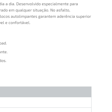
 dia a dia. Desenvolvido especialmente para
rado em qualquer situação. No asfalto,
blocos autolimpantes garantem aderência superior
el e confortável.
oad.
ante.
dos.