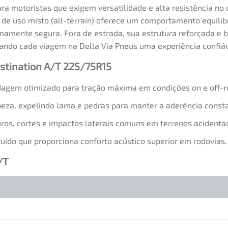
ara motoristas que exigem versatilidade e alta resistência no
u de uso misto (all-terrain) oferece um comportamento equilib
mamente segura. Fora de estrada, sua estrutura reforçada e 
nando cada viagem na Della Via Pneus uma experiência confiáv
estination A/T 225/75R15
agem otimizado para tração máxima em condições on e off-r
peza, expelindo lama e pedras para manter a aderência const
uros, cortes e impactos laterais comuns em terrenos acidenta
uído que proporciona conforto acústico superior em rodovias.
/T