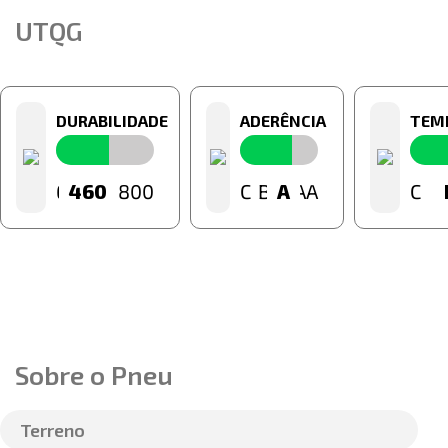
UTQG
DURABILIDADE
ADERÊNCIA
TEM
60
460
800
C
B
A
A
AA
C
Sobre o Pneu
Terreno