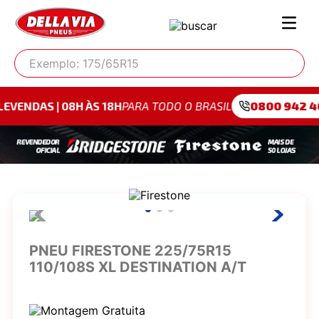
Exemplo: 175/65R15
 08H ÀS 18H
PARA TODO O BRASIL
0800 942 4095
PARA
PNEU FIRESTONE 225/75R15
110/108S XL DESTINATION A/T