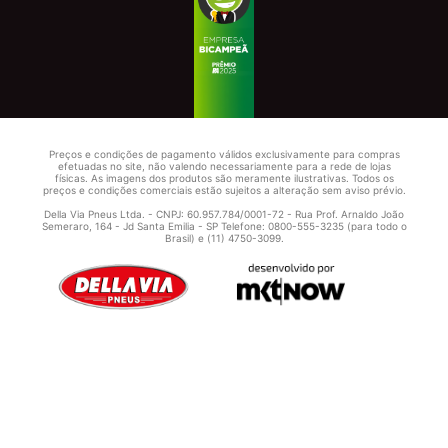
Preços e condições de pagamento válidos exclusivamente para compras
efetuadas no site, não valendo necessariamente para a rede de lojas
físicas. As imagens dos produtos são meramente ilustrativas. Todos os
preços e condições comerciais estão sujeitos a alteração sem aviso prévio.
Della Via Pneus Ltda. - CNPJ: 60.957.784/0001-72 - Rua Prof. Arnaldo João
Semeraro, 164 - Jd Santa Emilia - SP Telefone: 0800-555-3235 (para todo o
Brasil) e (11) 4750-3099.