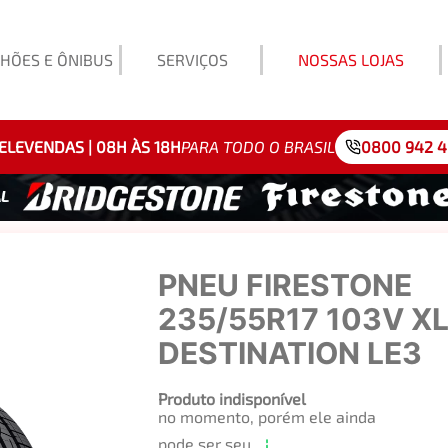
HÕES E ÔNIBUS
SERVIÇOS
NOSSAS LOJAS
Exemp
ELEVENDAS | 08H ÀS 18H
PARA TODO O BRASIL
0800 942 
PNEU FIRESTONE
235/55R17 103V X
DESTINATION LE3
Produto indisponível
no momento, porém ele ainda
pode ser seu