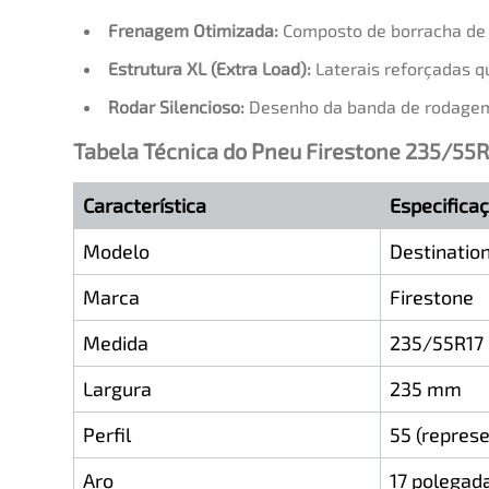
Frenagem Otimizada:
Composto de borracha de ú
Estrutura XL (Extra Load):
Laterais reforçadas q
Rodar Silencioso:
Desenho da banda de rodagem p
Tabela Técnica do Pneu Firestone 235/55R
Característica
Especifica
Modelo
Destinatio
Marca
Firestone
Medida
235/55R17
Largura
235 mm
Perfil
55 (repres
Aro
17 polegad