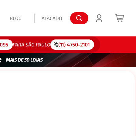
BLOG
ATACADO
lo: 175/65R15
4095
PARA SÃO PAULO
(11) 4750-2101
L