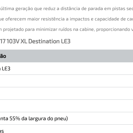
ltima geração que reduz a distância de parada em pistas se
ue oferecem maior resistência a impactos e capacidade de carg
rojetado para minimizar ruídos na cabine, proporcionando v
17 103V XL Destination LE3
ção
n LE3
enta 55% da largura do pneu)
as