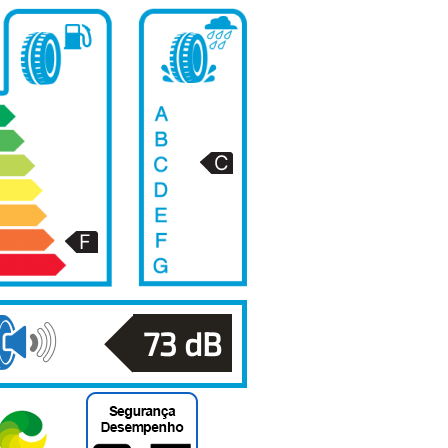
73
dB