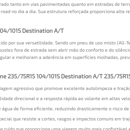
ado tanto em vias pavimentadas quanto em estradas de terra,
oad no dia a dia. Sua estrutura reforçada proporciona alta re
104/101S Destination A/T
o por sua versatilidade. Sendo um pneu de uso misto (All-Ter
bustez fora de estrada sem abrir mão do conforto e do silênc
regular e melhoram a aderência em superfícies molhadas, pr
tone 235/75R15 104/101S Destination A/T 235/75R1
gem agressivo que promove excelente autolimpeza e tração 
idade direcional e a resposta rápida ao volante em altas velo
 água de forma eficiente, reduzindo drasticamente o risco d
cial que resiste a cortes, rasgos e impactos comuns em traj
 ruído que proporciona uma viagem muito mais confortável e 