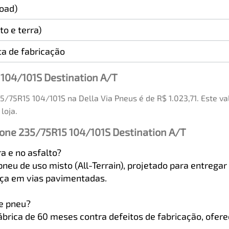
oad)
to e terra)
a de fabricação
 104/101S Destination A/T
5/75R15 104/101S na Della Via Pneus é de R$ 1.023,71. Este 
loja.
tone 235/75R15 104/101S Destination A/T
a e no asfalto?
neu de uso misto (All-Terrain), projetado para entregar
nça em vias pavimentadas.
te pneu?
rica de 60 meses contra defeitos de fabricação, oferec