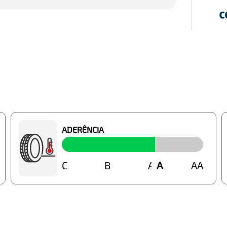
ADERÊNCIA
C
B
A
A
AA