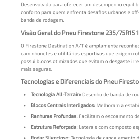
Desenvolvido para oferecer um desempenho equilibr
conforto para quem enfrenta desafios urbanos e off-r
banda de rodagem.
Visão Geral do Pneu Firestone 235/75R15 
O Firestone Destination A/T é amplamente reconhecid
caminhonetes e utilitários esportivos que exigem ro
possui blocos otimizados que evitam o desgaste ir
mais seguras.
Tecnologias e Diferenciais do Pneu Fires
Tecnologia All-Terrain:
Desenho de banda de roda
Blocos Centrais Interligados:
Melhoram a estabil
Ranhuras Profundas:
Facilitam o escoamento de
Estrutura Reforçada:
Laterais com composto espe
Rodar Silencioso:
Tecnologia de cancelamento de