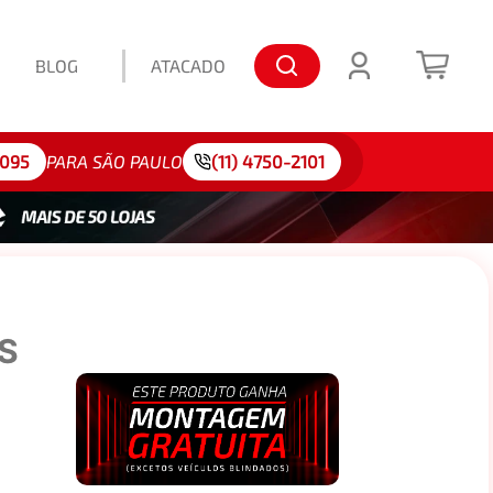
BLOG
ATACADO
lo: 175/65R15
4095
PARA SÃO PAULO
(11) 4750-2101
S