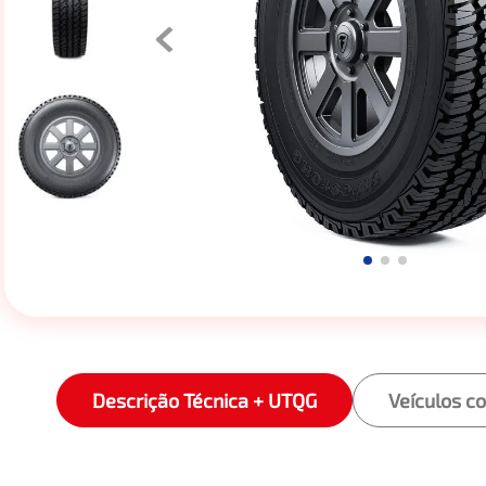
Descrição Técnica + UTQG
Veículos c