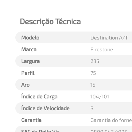
Descrição Técnica
Modelo
Destination A/T
Marca
Firestone
Largura
235
Perfil
75
Aro
15
Índice de Carga
104/101
Índice de Velocidade
S
Garantia
Garantia do forn
SAC da Della Via
0800 942 4095