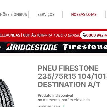
HÕES E ÔNIBUS
SERVIÇOS
NOSSAS LOJAS
Exemp
ELEVENDAS | 08H ÀS 18H
PARA TODO O BRASIL
0800 942 
PNEU FIRESTONE
235/75R15 104/101
DESTINATION A/T
Produto indisponível
no momento, porém ele ainda
pode ser seu