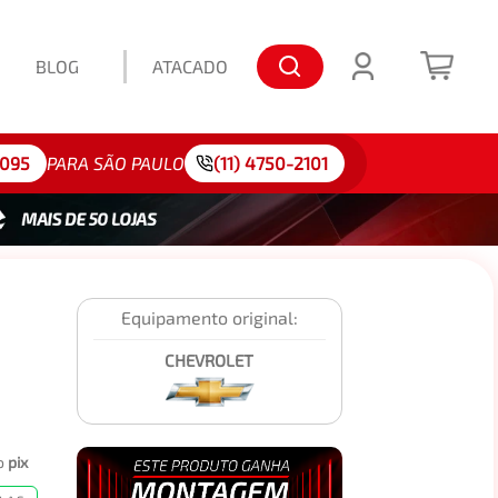
BLOG
ATACADO
lo: 175/65R15
4095
PARA SÃO PAULO
(11) 4750-2101
Equipamento original:
CHEVROLET
o
pix