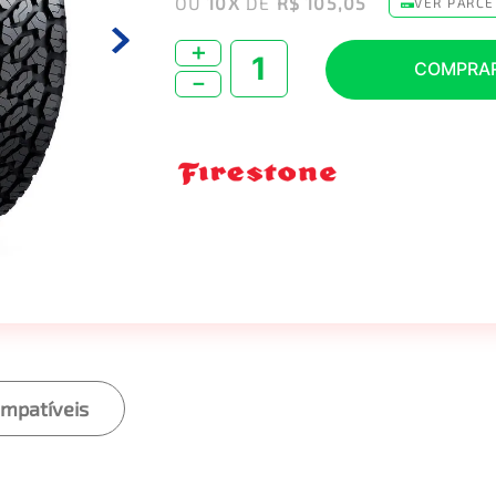
OU
10
X
DE
R$ 105,05
VER PARCE
＋
COMPRA
－
ompatíveis