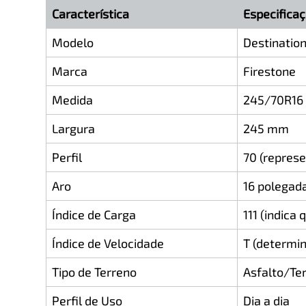
Característica
Especifica
Modelo
Destination
Marca
Firestone
Medida
245/70R16
Largura
245 mm
Perfil
70 (repres
Aro
16 polegad
Índice de Carga
111 (indic
Índice de Velocidade
T (determi
Tipo de Terreno
Asfalto/Te
Perfil de Uso
Dia a dia