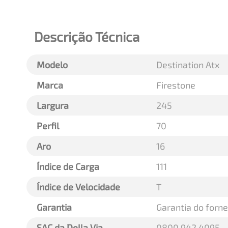
Descrição Técnica
Modelo
Destination Atx
Marca
Firestone
Largura
245
Perfil
70
Aro
16
Índice de Carga
111
Índice de Velocidade
T
Garantia
Garantia do forn
SAC da Della Via
0800 942 4095