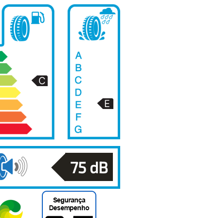
75
dB