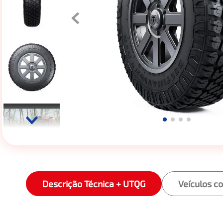
Descrição Técnica + UTQG
Veículos c