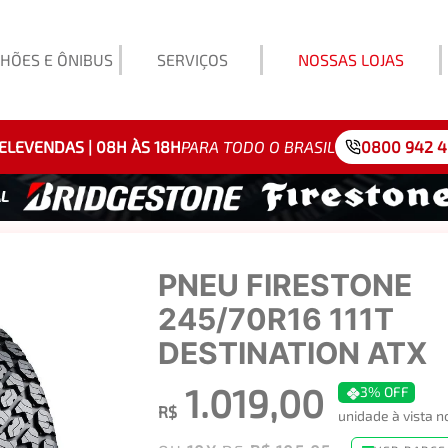
HÕES E ÔNIBUS
SERVIÇOS
NOSSAS LOJAS
Exemp
ELEVENDAS | 08H ÀS 18H
PARA TODO O BRASIL
0800 942 
PNEU FIRESTONE
245/70R16 111T
DESTINATION ATX
1.019,00
3%
OFF
R$
unidade à vista n