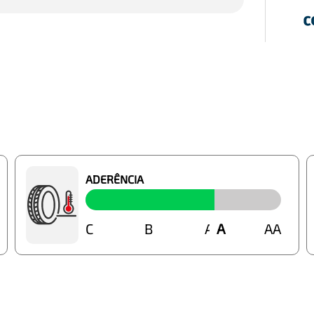
ADERÊNCIA
C
B
A
A
AA