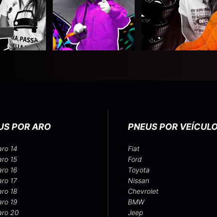
US POR ARO
PNEUS POR VEÍCUL
aro 14
Fiat
aro 15
Ford
aro 16
Toyota
aro 17
Nissan
aro 18
Chevrolet
aro 19
BMW
aro 20
Jeep