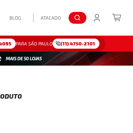
BLOG
ATACADO
lo: 175/65R15
4095
PARA SÃO PAULO
(11) 4750-2101