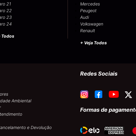
aro 21
Mercedes
aro 22
Peugeot
aro 23
Audi
aro 24
Volkswagen
Renault
a Todos
+ Veja Todos
Redes Sociais
ores
idade Ambiental
r
Formas de pagament
atendimento
 Cancelamento e Devolução