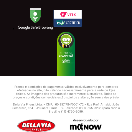
Preços e condições de pagamento válidos exclusivamente para compras
efetuadas no site, não valendo necessariamente para a rede de lojas
físicas. As imagens dos produtos são meramente ilustrativas. Todos os
preços e condições comerciais estão sujeitos a alteração sem aviso prévio.
Della Via Pneus Ltda. - CNPJ: 60.957.784/0001-72 - Rua Prof. Arnaldo João
Semeraro, 164 - Jd Santa Emilia - SP Telefone: 0800-555-3235 (para todo o
Brasil) e (11) 4750-3099.