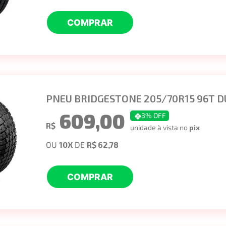
COMPRAR
PNEU BRIDGESTONE 205/70R15 96T D
609,00
3
% OFF
R$
unidade à vista no
pix
OU
10
X
DE
R$ 62,78
COMPRAR