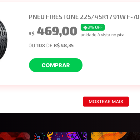
PNEU FIRESTONE 225/45R17 91W F-70
469,00
3
% OFF
R$
unidade à vista no
pix
OU
10
X
DE
R$ 48,35
COMPRAR
MOSTRAR MAIS