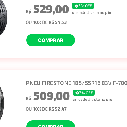
529,00
3
% OFF
R$
unidade à vista no
pix
OU
10
X
DE
R$ 54,53
COMPRAR
PNEU FIRESTONE 185/55R16 83V F-70
509,00
3
% OFF
R$
unidade à vista no
pix
OU
10
X
DE
R$ 52,47
COMPRAR