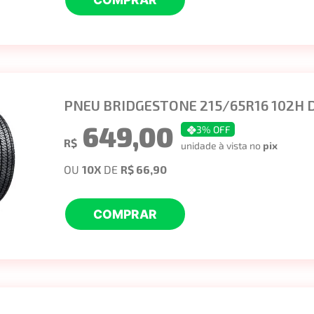
PNEU BRIDGESTONE 215/65R16 102H D
649,00
3
% OFF
R$
unidade à vista no
pix
OU
10
X
DE
R$ 66,90
COMPRAR