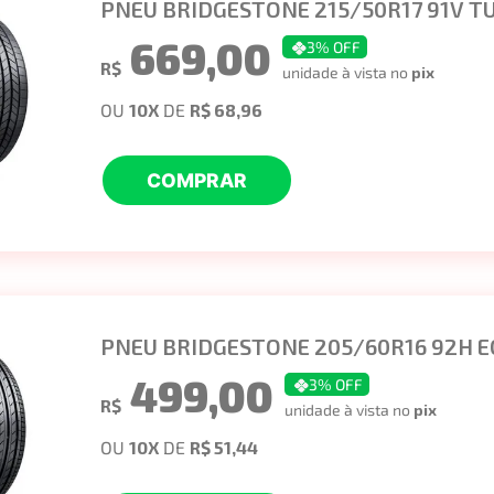
PNEU BRIDGESTONE 215/50R17 91V T
669,00
3
% OFF
R$
unidade à vista no
pix
OU
10
X
DE
R$ 68,96
COMPRAR
PNEU BRIDGESTONE 205/60R16 92H E
499,00
3
% OFF
R$
unidade à vista no
pix
OU
10
X
DE
R$ 51,44