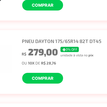
COMPRAR
PNEU DAYTON 175/65R14 82T DT45
279,00
3
% OFF
R$
unidade à vista no
pix
OU
10
X
DE
R$ 28,76
COMPRAR