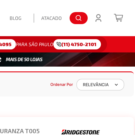
BLOG
ATACADO
lo: 175/65R15
4095
PARA SÃO PAULO
(11) 4750-2101
Ordenar Por
RELEVÂNCIA
TURANZA T005