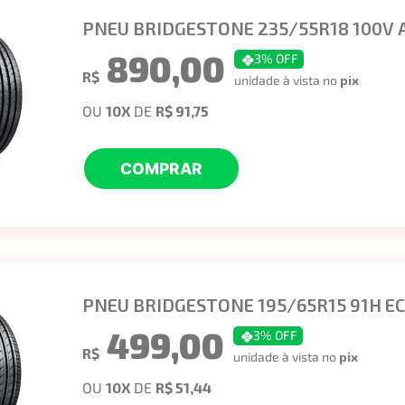
PNEU BRIDGESTONE 235/55R18 100V 
890,00
3
% OFF
R$
unidade à vista no
pix
OU
10
X
DE
R$ 91,75
COMPRAR
PNEU BRIDGESTONE 195/65R15 91H EC
499,00
3
% OFF
R$
unidade à vista no
pix
OU
10
X
DE
R$ 51,44