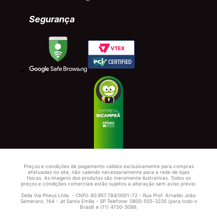
Segurança
Preços e condições de pagamento válidos exclusivamente para compras
efetuadas no site, não valendo necessariamente para a rede de lojas
físicas. As imagens dos produtos são meramente ilustrativas. Todos os
preços e condições comerciais estão sujeitos a alteração sem aviso prévio.
Della Via Pneus Ltda. - CNPJ: 60.957.784/0001-72 - Rua Prof. Arnaldo João
Semeraro, 164 - Jd Santa Emilia - SP Telefone: 0800-555-3235 (para todo o
Brasil) e (11) 4750-3099.