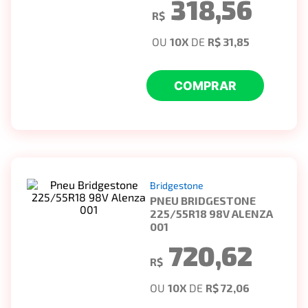
318,56
R$
OU
10
X
DE
R$ 31,85
COMPRAR
Bridgestone
PNEU BRIDGESTONE
225/55R18 98V ALENZA
001
720,62
R$
OU
10
X
DE
R$ 72,06