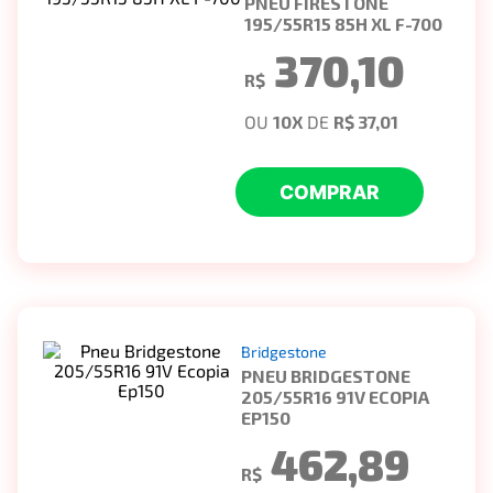
PNEU FIRESTONE
195/55R15 85H XL F-700
370,10
R$
OU
10
X
DE
R$ 37,01
COMPRAR
Bridgestone
PNEU BRIDGESTONE
205/55R16 91V ECOPIA
EP150
462,89
R$