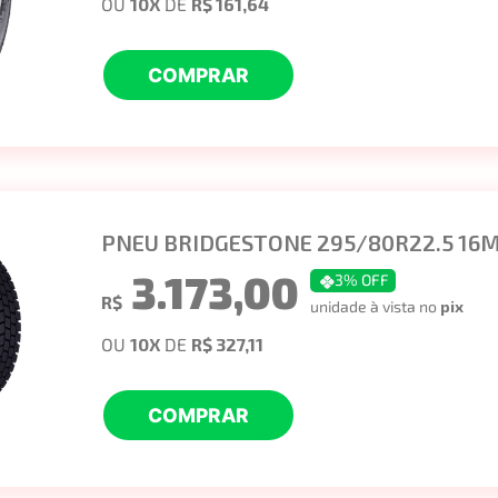
OU
10
X
DE
R$ 161,64
COMPRAR
PNEU BRIDGESTONE 295/80R22.5 16
3.173,00
3
% OFF
R$
unidade à vista no
pix
OU
10
X
DE
R$ 327,11
COMPRAR