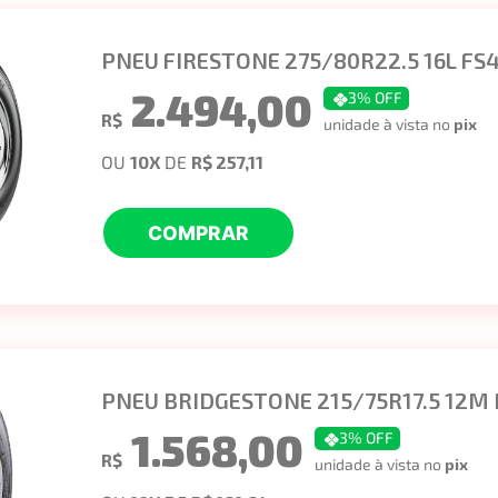
PNEU FIRESTONE 275/80R22.5 16L FS4
2.494,00
3
% OFF
R$
unidade à vista no
pix
OU
10
X
DE
R$ 257,11
COMPRAR
PNEU BRIDGESTONE 215/75R17.5 12M
1.568,00
3
% OFF
R$
unidade à vista no
pix