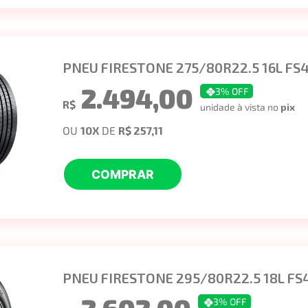
PNEU FIRESTONE 275/80R22.5 16L FS
2.494,00
3
% OFF
R$
unidade à vista no
pix
OU
10
X
DE
R$ 257,11
COMPRAR
PNEU FIRESTONE 295/80R22.5 18L FS4
3
% OFF