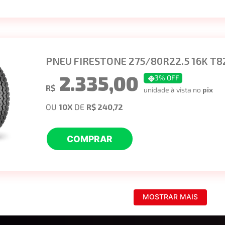
PNEU FIRESTONE 275/80R22.5 16K T8
2.335,00
3
% OFF
R$
unidade à vista no
pix
OU
10
X
DE
R$ 240,72
COMPRAR
MOSTRAR MAIS