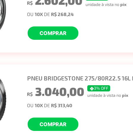
2.602,00
R$
unidade à vista no
pix
OU
10
X
DE
R$ 268,24
COMPRAR
PNEU BRIDGESTONE 275/80R22.5 16L
3.040,00
3
% OFF
R$
unidade à vista no
pix
OU
10
X
DE
R$ 313,40
COMPRAR