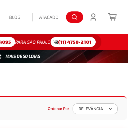
BLOG
ATACADO
lo: 175/65R15
4095
PARA SÃO PAULO
(11) 4750-2101
Ordenar Por
RELEVÂNCIA