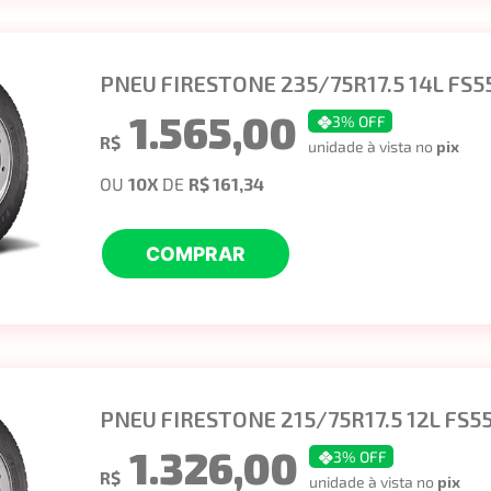
PNEU FIRESTONE 235/75R17.5 14L FS5
1.565,00
3
% OFF
R$
unidade à vista no
pix
OU
10
X
DE
R$ 161,34
COMPRAR
PNEU FIRESTONE 215/75R17.5 12L FS5
1.326,00
3
% OFF
R$
unidade à vista no
pix