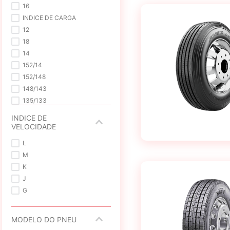
16
INDICE DE CARGA
12
18
14
152/14
152/148
148/143
135/133
6
INDICE DE
VELOCIDADE
L
M
K
J
G
MODELO DO PNEU