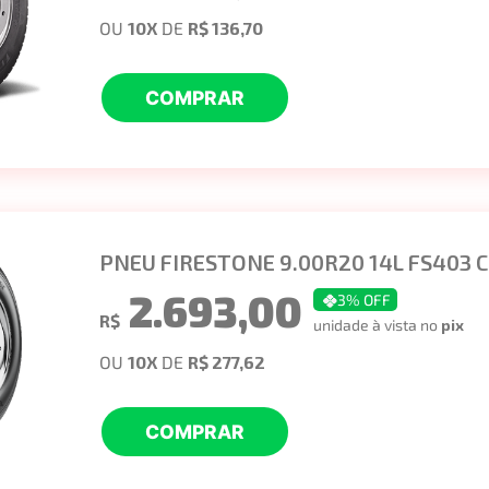
OU
10
X
DE
R$ 136,70
COMPRAR
PNEU FIRESTONE 9.00R20 14L FS403 C
2.693,00
3
% OFF
R$
unidade à vista no
pix
OU
10
X
DE
R$ 277,62
COMPRAR