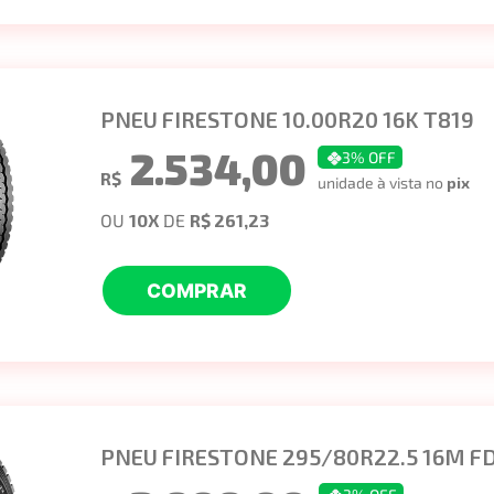
PNEU FIRESTONE 10.00R20 16K T819
2.534,00
3
% OFF
R$
unidade à vista no
pix
OU
10
X
DE
R$ 261,23
COMPRAR
PNEU FIRESTONE 295/80R22.5 16M FD6