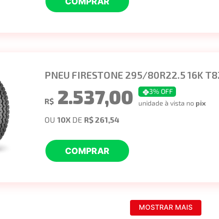
COMPRAR
PNEU FIRESTONE 295/80R22.5 16K T8
2.537,00
3
% OFF
R$
unidade à vista no
pix
OU
10
X
DE
R$ 261,54
COMPRAR
MOSTRAR MAIS