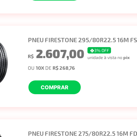
PNEU FIRESTONE 295/80R22.5 16M F
2.607,00
3
% OFF
R$
unidade à vista no
pix
OU
10
X
DE
R$ 268,76
COMPRAR
PNEU FIRESTONE 275/80R22.5 16M FD6