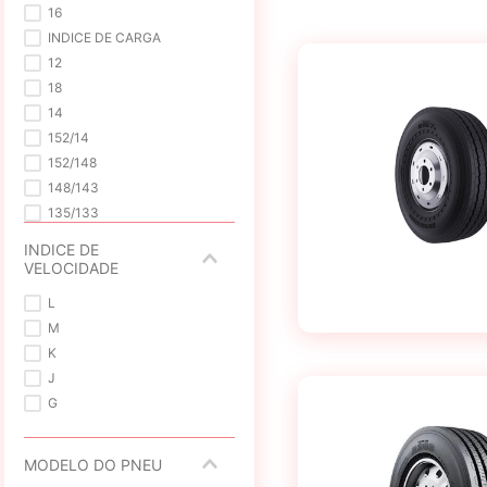
16
INDICE DE CARGA
12
18
14
152/14
152/148
148/143
135/133
6
INDICE DE
VELOCIDADE
L
M
K
J
G
MODELO DO PNEU