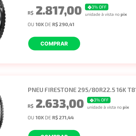
2.817,00
3
% OFF
R$
unidade à vista no
pix
OU
10
X
DE
R$ 290,41
COMPRAR
PNEU FIRESTONE 295/80R22.5 16K T8
2.633,00
3
% OFF
R$
unidade à vista no
pix
OU
10
X
DE
R$ 271,44