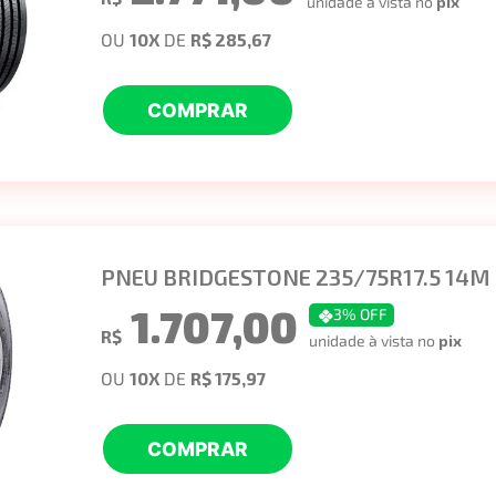
unidade à vista no
pix
OU
10
X
DE
R$ 285,67
COMPRAR
PNEU BRIDGESTONE 235/75R17.5 14M
1.707,00
3
% OFF
R$
unidade à vista no
pix
OU
10
X
DE
R$ 175,97
COMPRAR