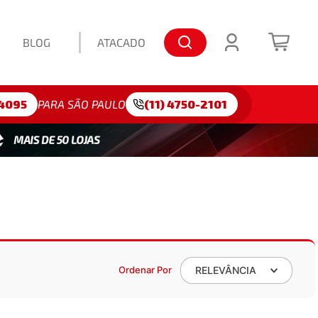
BLOG
ATACADO
lo: 175/65R15
4095
PARA SÃO PAULO
(11) 4750-2101
Ordenar Por
RELEVÂNCIA