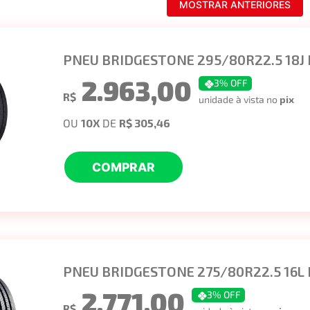
MOSTRAR ANTERIORES
PNEU BRIDGESTONE 295/80R22.5 18J 
2.963,00
3
% OFF
R$
unidade à vista no
pix
OU
10
X
DE
R$ 305,46
COMPRAR
PNEU BRIDGESTONE 275/80R22.5 16L
2.771,00
3
% OFF
R$