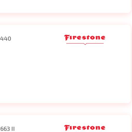
S440
63 II