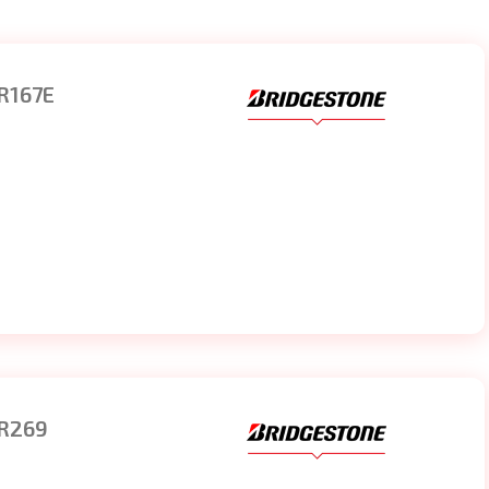
R167E
 R269