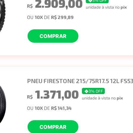
2.909,00
3
% OFF
R$
unidade à vista no
pix
OU
10
X
DE
R$ 299,89
COMPRAR
PNEU FIRESTONE 215/75R17.5 12L FS53
1.371,00
3
% OFF
R$
unidade à vista no
pix
OU
10
X
DE
R$ 141,34
COMPRAR